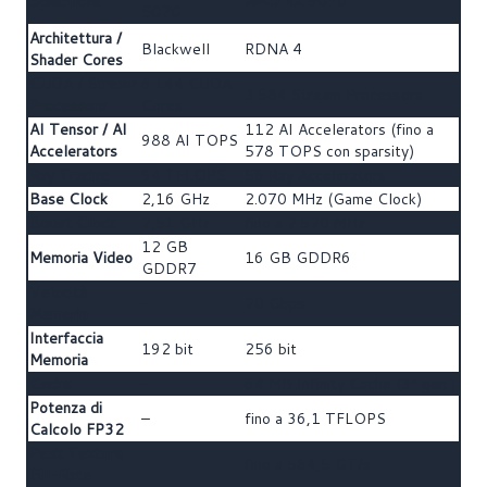
Specifiche
AMD RX 9070
5070
Architettura /
Blackwell
RDNA 4
Shader Cores
CUDA / Stream
6.144 CUDA
3.584 Stream Processors
Processors
Cores
AI Tensor / AI
112 AI Accelerators (fino a
988 AI TOPS
Accelerators
578 TOPS con sparsity)
Ray Tracing
94 TFLOPS
56 Ray Accelerators
Base Clock
2,16 GHz
2.070 MHz (Game Clock)
Boost Clock
2,51 GHz
fino a 2.520 MHz
12 GB
Memoria Video
16 GB GDDR6
GDDR7
Velocità
–
20 Gbps
Memoria
Interfaccia
192 bit
256 bit
Memoria
Cache
–
64 MB Infinity Cache (3ª gen.)
Potenza di
–
fino a 36,1 TFLOPS
Calcolo FP32
Peak Texture
–
fino a 564,5 GT/s
Fill-Rate