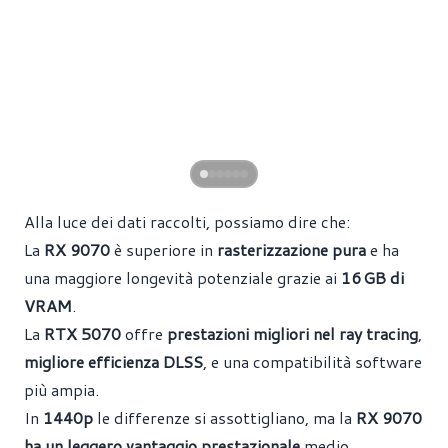
Alla luce dei dati raccolti, possiamo dire che:
La
RX 9070
è superiore in
rasterizzazione pura
e ha
una maggiore longevità potenziale grazie ai
16 GB di
VRAM
.
La
RTX 5070
offre
prestazioni migliori nel ray tracing
,
migliore efficienza DLSS
, e una compatibilità software
più ampia.
In
1440p
le differenze si assottigliano, ma la
RX 9070
ha un leggero vantaggio prestazionale
medio.