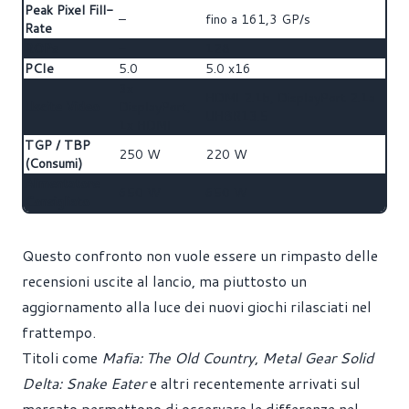
Peak Pixel Fill-
–
fino a 161,3 GP/s
Rate
ROPs
–
128
PCIe
5.0
5.0 x16
3x
HDMI 2.1b, DisplayPort 2.1a
Uscite Video
DisplayPort,
UHBR13.5
1x HDMI
TGP / TBP
250 W
220 W
(Consumi)
Alimentatore
650 W
650 W
Consigliato
Questo confronto non vuole essere un rimpasto delle
recensioni uscite al lancio, ma piuttosto un
aggiornamento alla luce dei nuovi giochi rilasciati nel
frattempo.
Titoli come
Mafia: The Old Country
,
Metal Gear Solid
Delta: Snake Eater
e altri recentemente arrivati sul
mercato permettono di osservare le differenze nel