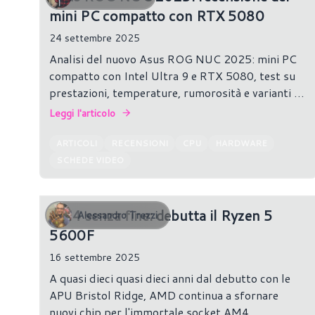
mini PC compatto con RTX 5080
24 settembre 2025
Analisi del nuovo Asus ROG NUC 2025: mini PC
compatto con Intel Ultra 9 e RTX 5080, test su
prestazioni, temperature, rumorosità e varianti di
prezzo.
Leggi l'articolo
ARTICOLI
RECENSIONI
CPU
HARDWARE
SCHEDE VIDEO
AM4 senza fine: debutta il Ryzen 5
Alessandro Trezzi
5600F
16 settembre 2025
A quasi dieci quasi dieci anni dal debutto con le
APU Bristol Ridge, AMD continua a sfornare
nuovi chip per l'immortale socket AM4.