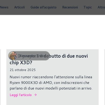
News
Articoli
Guide all'acquisto
Recensioni
Topic
Altro
AMD prepara il debutto di due nuovi
Alessandro Trezzi
chip X3D?
21 ottobre 2025
Nuovi rumor riaccendono l'attenzione sulla linea
Ryzen 9000X3D di AMD, con indiscrezioni che
parlano di due nuovi modelli potenziati in arrivo.
Leggi l'articolo