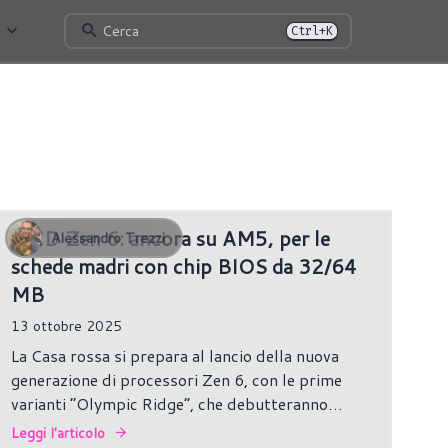
Cerca
Ctrl+K
486 risultati
AMD Zen 6: ancora su AM5, per le
Alessandro Trezzi
schede madri con chip BIOS da 32/64
MB
13 ottobre 2025
La Casa rossa si prepara al lancio della nuova
generazione di processori Zen 6, con le prime
varianti “Olympic Ridge”, che debutteranno
ancora sul socket AM5. L’azienda mantiene così la
Leggi l'articolo