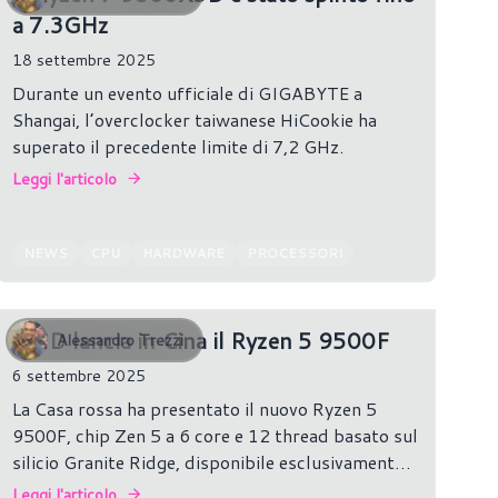
a 7.3GHz
18 settembre 2025
Durante un evento ufficiale di GIGABYTE a
Shangai, l’overclocker taiwanese HiCookie ha
superato il precedente limite di 7,2 GHz.
Leggi l'articolo
NEWS
CPU
HARDWARE
PROCESSORI
AMD lancia in Cina il Ryzen 5 9500F
Alessandro Trezzi
6 settembre 2025
La Casa rossa ha presentato il nuovo Ryzen 5
9500F, chip Zen 5 a 6 core e 12 thread basato sul
silicio Granite Ridge, disponibile esclusivamente
in Cina.
Leggi l'articolo