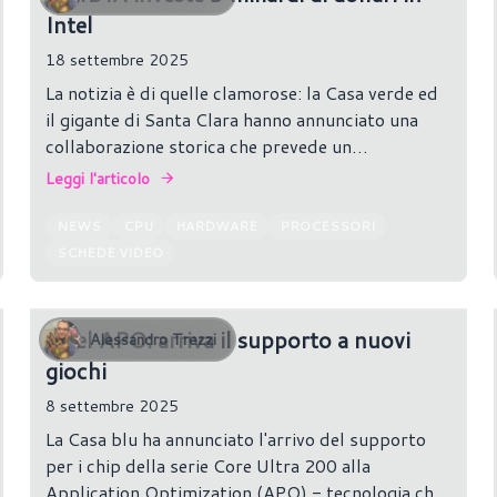
Intel
18 settembre 2025
La notizia è di quelle clamorose: la Casa verde ed
il gigante di Santa Clara hanno annunciato una
collaborazione storica che prevede un
investimento da 5 miliardi di dollari da parte di
Leggi l'articolo
NVIDIA, che diviene uno dei principali azionisti di
Intel col 4,9% delle quote.
NEWS
CPU
HARDWARE
PROCESSORI
SCHEDE VIDEO
Intel APO: arriva il supporto a nuovi
Alessandro Trezzi
giochi
8 settembre 2025
La Casa blu ha annunciato l'arrivo del supporto
per i chip della serie Core Ultra 200 alla
Application Optimization (APO) - tecnologia che