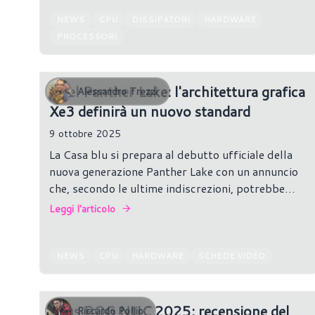
NEWS
CPU
DISSIPATORI
HARDWARE
PROCESSORI
Intel Panther Lake: l'architettura grafica
Alessandro Trezzi
Xe3 definirà un nuovo standard
9 ottobre 2025
La Casa blu si prepara al debutto ufficiale della
nuova generazione Panther Lake con un annuncio
che, secondo le ultime indiscrezioni, potrebbe
arrivare già nelle prossime ore.
Leggi l'articolo
NEWS
CPU
HARDWARE
SCHEDE VIDEO
Asus ROG NUC 2025: recensione del
Riccardo Pollio