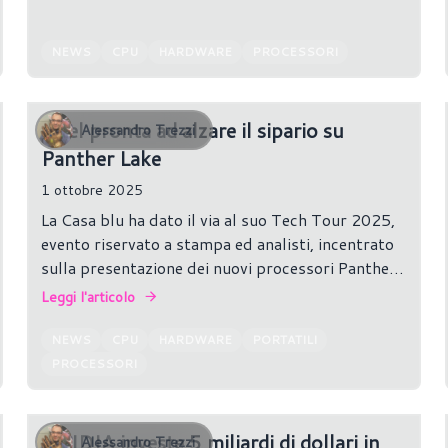
NEWS
CPU
HARDWARE
PROCESSORI
Intel pronta ad alzare il sipario su
Alessandro Trezzi
Panther Lake
1 ottobre 2025
La Casa blu ha dato il via al suo Tech Tour 2025,
evento riservato a stampa ed analisti, incentrato
sulla presentazione dei nuovi processori Panther
Lake. Sebbene i partecipanti siano vincolati da un
Leggi l'articolo
NDA, le prime indiscrezioni confermano che la
nuova generazione di CPU mobile sarà prodotta
NEWS
CPU
HARDWARE
PORTATILI
internamente, sul nodo Intel 18A, ed introdurrà
PROCESSORI
chiplet di calcolo aggiornati insieme alle GPU
integrate Xe3 “Celestial”.
NVIDIA investe 5 miliardi di dollari in
Alessandro Trezzi