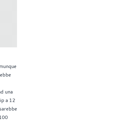
comunque
rebbe
ad una
ip a 12
 sarebbe
 100