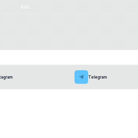
Ads
ncella le CPU Meteor Lake-S
i suoi piani
AMD guarda oltre il firm
tagram
Telegram