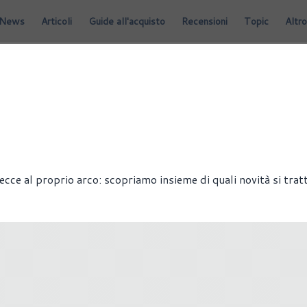
News
Articoli
Guide all'acquisto
Recensioni
Topic
Altro
ce al proprio arco: scopriamo insieme di quali novità si tratt