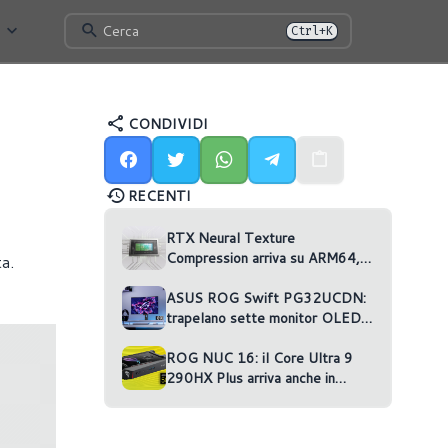
Cerca
Ctrl+K
CONDIVIDI
RECENTI
RTX Neural Texture
Compression arriva su ARM64,
a.
ma nessun gioco la usa
ASUS ROG Swift PG32UCDN:
trapelano sette monitor OLED
non annunciati
ROG NUC 16: il Core Ultra 9
290HX Plus arriva anche in
versione RTX 5070 Ti