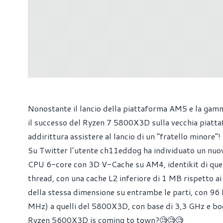
Nonostante il lancio della piattaforma AM5 e la ga
il successo del Ryzen 7 5800X3D sulla vecchia piatta
addirittura assistere al lancio di un “fratello minore”!
Su Twitter l’utente ch11eddog ha individuato un nu
CPU 6-core con 3D V-Cache su AM4, identikit di quel
thread, con una cache L2 inferiore di 1 MB rispetto 
della stessa dimensione su entrambe le parti, con 96
MHz) a quelli del 5800X3D, con base di 3,3 GHz e boo
Ryzen 5600X3D is coming to town?🧐🧐🧐