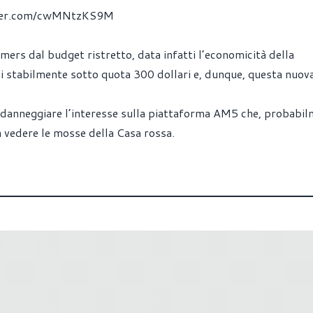
tter.com/cwMNtzKS9M
gamers dal budget ristretto, data infatti l’economicità della
 stabilmente sotto quota 300 dollari e, dunque, questa nuov
a danneggiare l’interesse sulla piattaforma AM5 che, probabil
a vedere le mosse della Casa rossa.