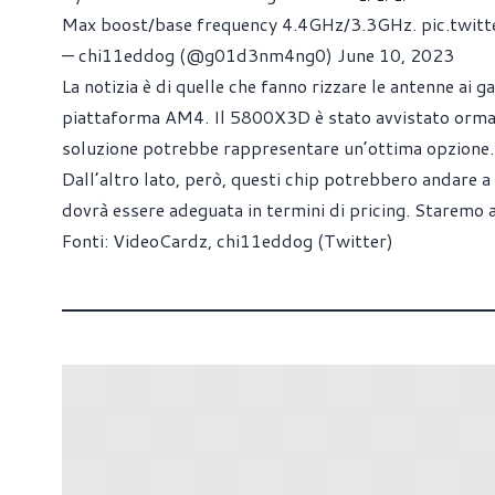
Max boost/base frequency 4.4GHz/3.3GHz.
pic.twi
— chi11eddog (@g01d3nm4ng0)
June 10, 2023
La notizia è di quelle che fanno rizzare le antenne ai 
piattaforma AM4. Il 5800X3D è stato avvistato ormai
soluzione potrebbe rappresentare un’ottima opzione.
Dall’altro lato, però, questi chip potrebbero andare 
dovrà essere adeguata in termini di pricing. Staremo 
Fonti:
VideoCardz
,
chi11eddog (Twitter)