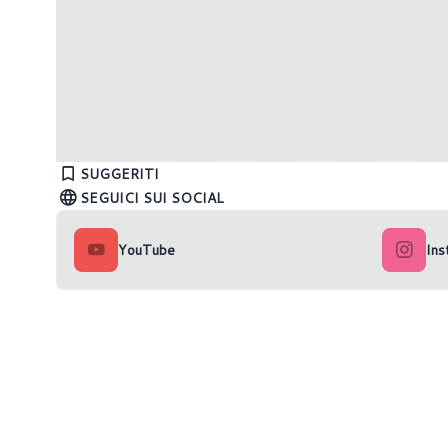
Intel fissa la data dell'evento
Intel ca
Innovation 2023
6P+8E da
SUGGERITI
SEGUICI SUI SOCIAL
YouTube
Ins