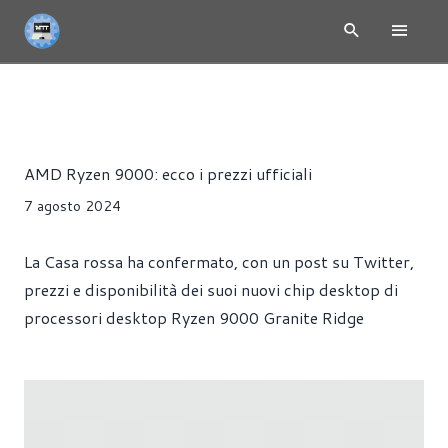
RYZEN 9000 - ZEN 5
NEWS
CPU
HARDWARE
PROCES
Alessandro Trezzi
AMD Ryzen 9000: ecco i prezzi ufficiali
7 agosto 2024
La Casa rossa ha confermato, con un post su Twitter,
prezzi e disponibilità dei suoi nuovi chip desktop di
processori desktop Ryzen 9000 Granite Ridge