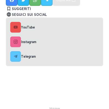
all'evento Hot Chips 2024
9800X3D con prezzo e data di uscita
Ultra 200S
SUGGERITI
SEGUICI SUI SOCIAL
YouTube
Instagram
Telegram
Home