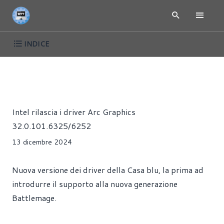
INDICE
INTEL ARC - SCHEDE VIDEO E GPU
NEWS
DRIVER
GIOC
Alessandro Trezzi
Intel rilascia i driver Arc Graphics
32.0.101.6325/6252
13 dicembre 2024
Nuova versione dei driver della Casa blu, la prima ad
introdurre il supporto alla nuova generazione
Battlemage.