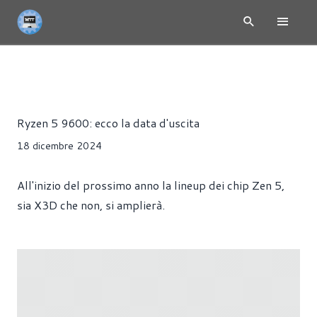
RYZEN 9000 - ZEN 5
NEWS
CPU
HARDWARE
PROCES
Alessandro Trezzi
Ryzen 5 9600: ecco la data d'uscita
18 dicembre 2024
All'inizio del prossimo anno la lineup dei chip Zen 5,
sia X3D che non, si amplierà.