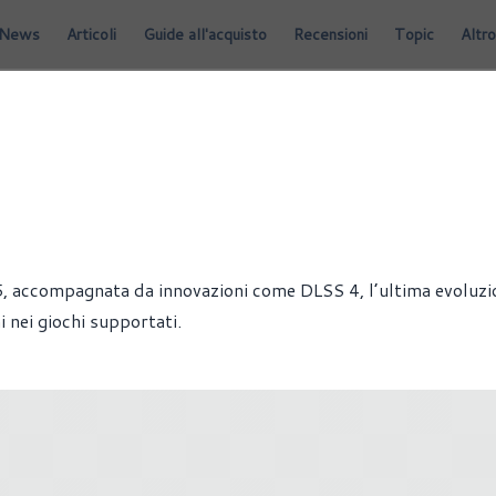
News
Articoli
Guide all'acquisto
Recensioni
Topic
Altro
5, accompagnata da innovazioni come DLSS 4, l’ultima evoluzi
i nei giochi supportati.