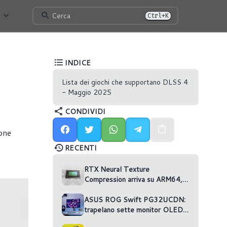
Cerca
Ctrl+K
INDICE
Lista dei giochi che supportano DLSS 4
- Maggio 2025
CONDIVIDI
one
RECENTI
RTX Neural Texture
Compression arriva su ARM64,
ma nessun gioco la usa
ASUS ROG Swift PG32UCDN:
trapelano sette monitor OLED
non annunciati