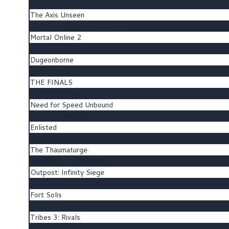
Microsoft Flight Simulator 2024
The Axis Unseen
Dragon Age™: The Veilguard
Mortal Online 2
The Black Pool
Dugeonborne
NARAKA: BLADEPOINT
THE FINALS
DYNASTY WARRIORS: ORIGINS
Need for Speed Unbound
The First Descendant
Enlisted
Once Human
The Thaumaturge
Flintlock: The Siege of Dawn
Outpost: Infinity Siege
Torque Drift 2
Fort Solis
Pax Dei
Tribes 3: Rivals
Frostpunk 2