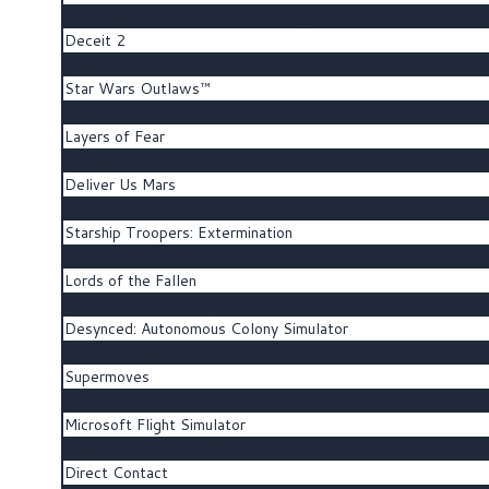
S.T.A.L.K.E.R. 2: Heart of Chornobyl
Deceit 2
Kristala
Star Wars Outlaws™
Deep Rock Galactic
Layers of Fear
Star Wars Jedi: Survivor™
Deliver Us Mars
Liminalcore
Starship Troopers: Extermination
DESORDRE: A Puzzle Adventure
Lords of the Fallen
Still Wakes The Deep
Desynced: Autonomous Colony Simulator
Marvel Rivals
Supermoves
Diablo IV
Microsoft Flight Simulator
Test Drive Unlimited Solar Crown
Direct Contact