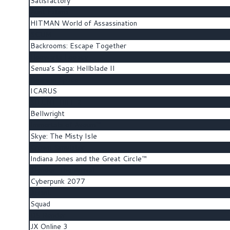
Satisfactory
Aunt Fatima
HITMAN World of Assassination
SCUM
Backrooms: Escape Together
Hogwarts Legacy
Senua’s Saga: Hellblade II
Bears in Space
ICARUS
SILENT HILL 2
Bellwright
Immortals of Aveum™
Skye: The Misty Isle
Crown Simulator
Indiana Jones and the Great Circle™
Slender: The Arrival
Cyberpunk 2077
Jusant
Squad
D5 Render
JX Online 3