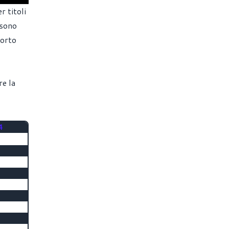
 titoli
 sono
porto
re la
4