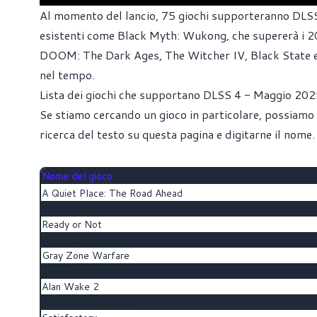
Al momento del lancio, 75 giochi supporteranno DLSS 
esistenti come Black Myth: Wukong, che supererà i 20
DOOM: The Dark Ages, The Witcher IV, Black State e
nel tempo.
Lista dei giochi che supportano DLSS 4 - Maggio 20
Se stiamo cercando un gioco in particolare, possia
ricerca del testo su questa pagina e digitarne il nome.
Nome del gioco
A Quiet Place: The Road Ahead
God of War Ragnarök
Ready or Not
Akimbot
Gray Zone Warfare
Remnant II®
Alan Wake 2
GROUND BRANCH