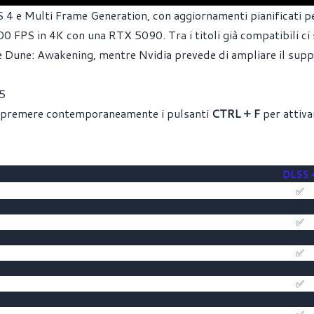
4 e Multi Frame Generation, con aggiornamenti pianificati per
0 FPS in 4K con una RTX 5090. Tra i titoli già compatibili ci
 Dune: Awakening, mentre Nvidia prevede di ampliare il sup
25
mo premere contemporaneamente i pulsanti
CTRL + F
per attiva
DLSS 
✅
✅
✅
✅
✅
✅
✅
✅