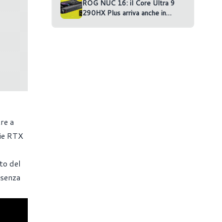
ROG NUC 16: il Core Ultra 9
290HX Plus arriva anche in
versione RTX 5070 Ti
re a
rie RTX
to del
 senza