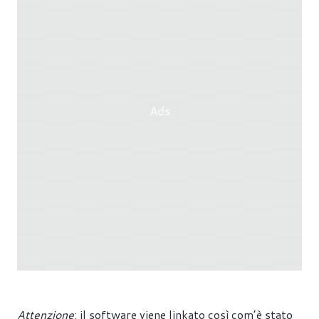
Ads
Attenzione
: il software viene linkato così com’è stato