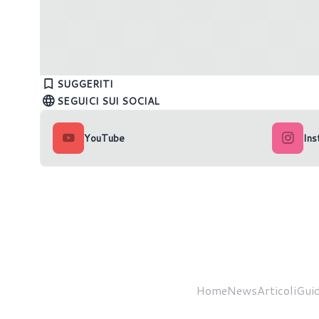
Sony ha ucciso il formato fisico? La
GTA VI 
colpa è dei giocatori
sarebbe 
SUGGERITI
SEGUICI SUI SOCIAL
YouTube
Ins
Home
News
Articoli
Guid