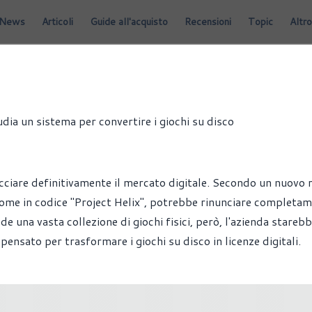
News
Articoli
Guide all'acquisto
Recensioni
Topic
Altro
dia un sistema per convertire i giochi su disco
iare definitivamente il mercato digitale. Secondo un nuovo 
me in codice "Project Helix", potrebbe rinunciare completam
ede una vasta collezione di giochi fisici, però, l'azienda stareb
ensato per trasformare i giochi su disco in licenze digitali.