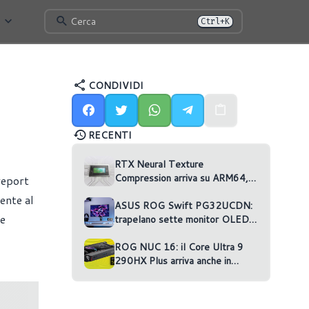
Cerca
Ctrl+K
CONDIVIDI
RECENTI
RTX Neural Texture
Compression arriva su ARM64,
report
ma nessun gioco la usa
ente al
ASUS ROG Swift PG32UCDN:
be
trapelano sette monitor OLED
non annunciati
ROG NUC 16: il Core Ultra 9
290HX Plus arriva anche in
versione RTX 5070 Ti