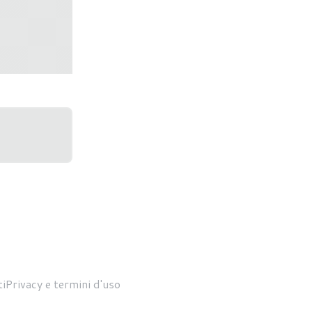
n formato
scite
gitali
i
Privacy e termini d'uso