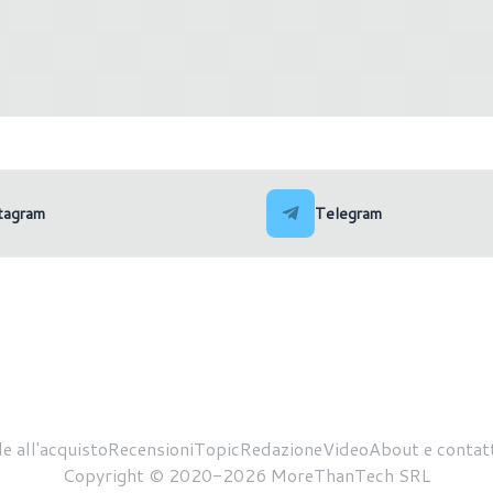
anche su Switch 2? Rockstar
Sony dice addio ai giochi i
già al lavoro sul porting
fisico: dal 2028 le nuove u
PlayStation saranno solo di
tagram
Telegram
e all'acquisto
Recensioni
Topic
Redazione
Video
About e contatt
Copyright © 2020-2026 MoreThanTech SRL