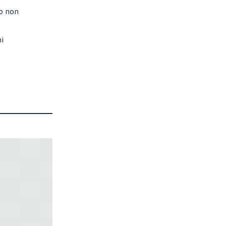
to non
i