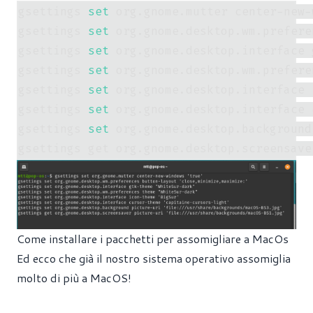
gsettings 
set
 org.gnome.mutter center-new-
gsettings 
set
 org.gnome.desktop.wm.prefere
gsettings 
set
 org.gnome.desktop.interface 
gsettings 
set
 org.gnome.desktop.wm.prefere
gsettings 
set
 org.gnome.desktop.interface 
gsettings 
set
 org.gnome.desktop.interface 
gsettings 
set
 org.gnome.desktop.background
gsettings get org.gnome.desktop.screensave
Come installare i pacchetti per assomigliare a MacOs
Ed ecco che già il nostro sistema operativo assomiglia
molto di più a MacOS!