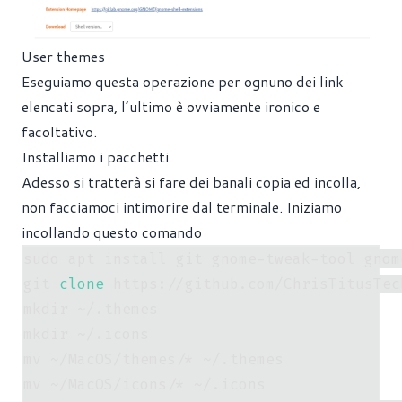
User themes
Eseguiamo questa operazione per ognuno dei link
elencati sopra, l’ultimo è ovviamente ironico e
facoltativo.
Installiamo i pacchetti
Adesso si tratterà si fare dei banali copia ed incolla,
non facciamoci intimorire dal terminale. Iniziamo
incollando questo comando
sudo apt install git gnome-tweak-tool gnom
git 
clone
 https://github.com/ChrisTitusTec
mkdir ~/.themes

mkdir ~/.icons

mv ~/MacOS/themes/* ~/.themes

mv ~/MacOS/icons/* ~/.icons
