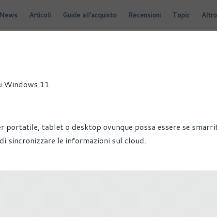
News
Articoli
Guide all'acquisto
Recensioni
Topic
Altro
ARE
TUTORIAL
WINDOWS
 su Windows 11
r portatile, tablet o desktop ovunque possa essere se smarri
i sincronizzare le informazioni sul cloud.