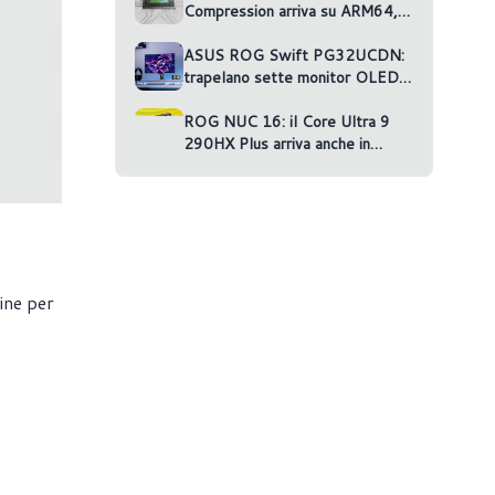
Compression arriva su ARM64,
ma nessun gioco la usa
ASUS ROG Swift PG32UCDN:
trapelano sette monitor OLED
non annunciati
ROG NUC 16: il Core Ultra 9
290HX Plus arriva anche in
versione RTX 5070 Ti
ine per