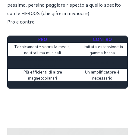
pessimo, persino peggiore rispetto a quello spedito
con le HE400S (che già era mediocre).
Pro e contro
PRO
CONTRO
Tecnicamente sopra la media,
Limitata estensione in
neutrali ma musicali
gamma bassa
Qualità costruttiva migliore dei
Cavo orribile
predecessori
Più efficienti di altre
Un amplificatore è
magnetoplanari
necessario
Contenuto
Pesanti in testa