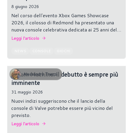
8 giugno 2026
Nel corso dell'evento Xbox Games Showcase
2026, il colosso di Redmond ha presentato una
nuova console celebrativa dedicata ai 25 anni del
marchio Xbox. La nuova Xbox Series X25 Limited
Leggi l'articolo
Edition punta tutto sulla nostalgia, riprendendo
alcuni degli elementi più iconici della prima Xbox
NEWS
CONSOLE
GIOCHI
lanciata nel 2001.
Steam Machine: il debutto è sempre più
Alessandro Trezzi
imminente
31 maggio 2026
Nuovi indizi suggeriscono che il lancio della
console di Valve potrebbe essere più vicino del
previsto.
Leggi l'articolo