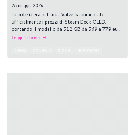
28 maggio 2026
La notizia era nell'aria: Valve ha aumentato
ufficialmente i prezzi di Steam Deck OLED,
portando il modello da 512 GB da 569 a 779 euro
e la versione da 1 TB da 679 a 919 euro sul
Leggi l'articolo
mercato italiano.
NEWS
CONSOLE
GIOCHI
HARDWARE