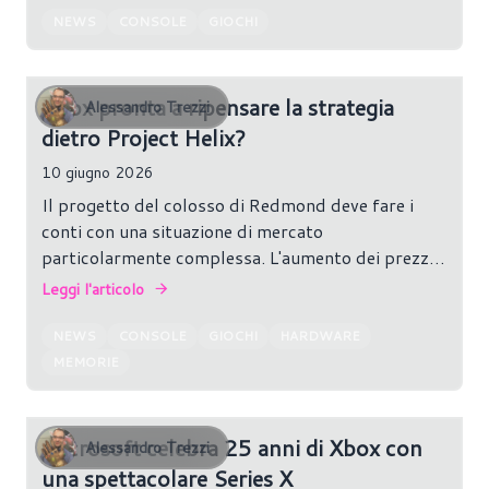
NEWS
CONSOLE
GIOCHI
Xbox pronta a ripensare la strategia
Alessandro Trezzi
dietro Project Helix?
10 giugno 2026
Il progetto del colosso di Redmond deve fare i
conti con una situazione di mercato
particolarmente complessa. L'aumento dei prezzi
delle memorie e delle soluzioni di archiviazione
Leggi l'articolo
continua infatti a influenzare l'intero settore
tecnologico, rendendo più difficile realizzare
NEWS
CONSOLE
GIOCHI
HARDWARE
hardware potente, disponibile in grandi volumi e
MEMORIE
allo stesso tempo proposto ad un prezzo
competitivo.
Microsoft celebra 25 anni di Xbox con
Alessandro Trezzi
una spettacolare Series X