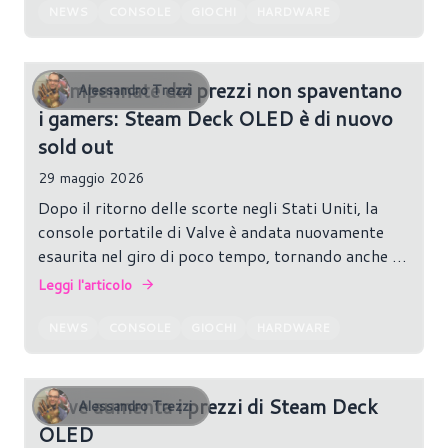
NEWS
CONSOLE
GIOCHI
HARDWARE
Le impennate dei prezzi non spaventano
Alessandro Trezzi
i gamers: Steam Deck OLED è di nuovo
sold out
29 maggio 2026
Dopo il ritorno delle scorte negli Stati Uniti, la
console portatile di Valve è andata nuovamente
esaurita nel giro di poco tempo, tornando anche in
cima alla classifica Steam Top Sellers per ricavi.
Leggi l'articolo
NEWS
CONSOLE
GIOCHI
HARDWARE
Valve aumenta i prezzi di Steam Deck
Alessandro Trezzi
OLED