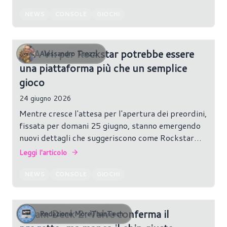
NEWS
CONSOLE
GIOCHI
GTA VI: per Rockstar potrebbe essere
Alessandro Trezzi
una piattaforma più che un semplice
gioco
24 giugno 2026
Mentre cresce l'attesa per l'apertura dei preordini,
fissata per domani 25 giugno, stanno emergendo
nuovi dettagli che suggeriscono come Rockstar
Games e Take-Two possano utilizzare
Leggi l'articolo
l'attesissimo nuovo capitolo del franchise per
introdurre un modello commerciale molto diverso
NEWS
CONSOLE
GIOCHI
rispetto al passato.
Steam Deck 2: Valve conferma il
Redazione MoreThanTech