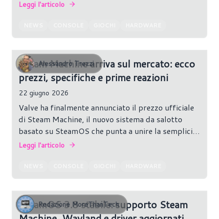
che hanno portato la nuova piattaforma a
Leggi l'articolo
debuttare sul mercato con un listino superiore ai
1.000 dollari (oltre 1.000 euro in Europa). E no, la
NEWS
CONSOLE
GIOCHI
HARDWARE
colpa non sarebbe solo della crisi delle memorie
che stiamo vivendo.
Steam Machine arriva sul mercato: ecco
Alessandro Trezzi
prezzi, specifiche e prime reazioni
22 giugno 2026
Valve ha finalmente annunciato il prezzo ufficiale
di Steam Machine, il nuovo sistema da salotto
basato su SteamOS che punta a unire la semplicità
di una console con la flessibilità di un PC.
Leggi l'articolo
NEWS
CONSOLE
GIOCHI
HARDWARE
SteamOS 3.8 stabile: supporto Steam
Redazione MoreThanTech
Machine, Wayland e driver aggiornati