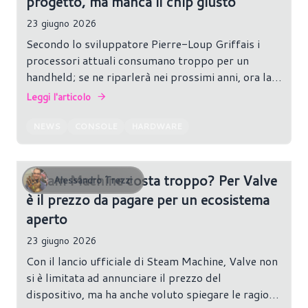
progetto, ma manca il chip giusto
23 giugno 2026
Secondo lo sviluppatore Pierre-Loup Griffais i
processori attuali consumano troppo per un
handheld; se ne riparlerà nei prossimi anni, ora la
priorità è Steam Machine.
Leggi l'articolo
NEWS
CONSOLE
HARDWARE
Steam Machine costa troppo? Per Valve
Alessandro Trezzi
è il prezzo da pagare per un ecosistema
aperto
23 giugno 2026
Con il lancio ufficiale di Steam Machine, Valve non
si è limitata ad annunciare il prezzo del
dispositivo, ma ha anche voluto spiegare le ragioni