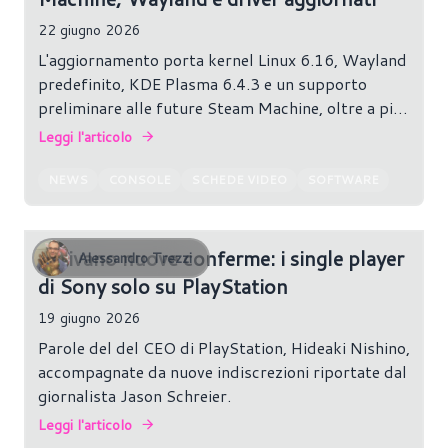
22 giugno 2026
L'aggiornamento porta kernel Linux 6.16, Wayland
predefinito, KDE Plasma 6.4.3 e un supporto
preliminare alle future Steam Machine, oltre a più
handheld compatibili.
Leggi l'articolo
NEWS
CONSOLE
SCHEDE VIDEO
SOFTWARE
Arrivano nuove conferme: i single player
Alessandro Trezzi
di Sony solo su PlayStation
19 giugno 2026
Parole del del CEO di PlayStation, Hideaki Nishino,
accompagnate da nuove indiscrezioni riportate dal
giornalista Jason Schreier.
Leggi l'articolo