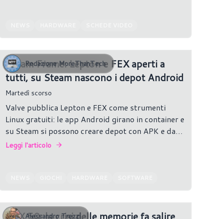
NEWS
HARDWARE
SCHEDE VIDEO
Steam Frame: Lepton e FEX aperti a
Redazione MoreThanTech
tutti, su Steam nascono i depot Android
Martedì scorso
Valve pubblica Lepton e FEX come strumenti
Linux gratuiti: le app Android girano in container e
su Steam si possono creare depot con APK e dati
OBB.
Leggi l'articolo
NEWS
GIOCHI
HARDWARE
SOFTWARE
RTX 50: la crisi delle memorie fa salire
Alessandro Trezzi