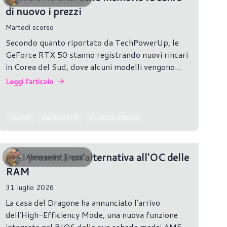
di nuovo i prezzi
Martedì scorso
Secondo quanto riportato da TechPowerUp, le
GeForce RTX 50 stanno registrando nuovi rincari
in Corea del Sud, dove alcuni modelli vengono
venduti a prezzi superiori fino al 30% rispetto ai
Leggi l'articolo
listini precedenti.
NEWS
HARDWARE
SCHEDE VIDEO
MSI presenta un'alternativa all'OC delle
Alessandro Trezzi
RAM
31 luglio 2026
La casa del Dragone ha annunciato l'arrivo
dell'High-Efficiency Mode, una nuova funzione
integrata nel BIOS delle sue schede madri AM5