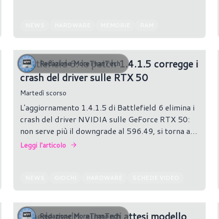
ulteriore disponibilità da destinare a nuovi ordini.
Se confermata, si tratterebbe di uno dei segnali
più evidenti della crescente domanda di memorie
NEWS
HARDWARE
MEMORIE
RAM
per infrastrutture IA.
Battlefield 6: la patch 1.4.1.5 corregge i
Redazione MoreThanTech
crash del driver sulle RTX 50
Martedì scorso
L'aggiornamento 1.4.1.5 di Battlefield 6 elimina i
crash del driver NVIDIA sulle GeForce RTX 50:
non serve più il downgrade al 596.49, si torna alla
610.74.
Leggi l'articolo
NEWS
GIOCHI
HARDWARE
SCHEDE VIDEO
Schede madri, aumenti attesi modello
Redazione MoreThanTech