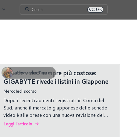
Cerca
Ctrl+K
1678 risultati
Schede video sempre più costose:
Alessandro Trezzi
GIGABYTE rivede i listini in Giappone
Mercoledì scorso
Dopo i recenti aumenti registrati in Corea del
Sud, anche il mercato giapponese delle schede
video è alle prese con una nuova revisione dei
listini.
Leggi l'articolo