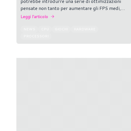
potrebbe introdurre una serie di ottimizzazioni
pensate non tanto per aumentare gli FPS medi,
quanto per migliorare la fluidità complessiva del
Leggi l'articolo
gameplay.
NEWS
CPU
GIOCHI
HARDWARE
PROCESSORI