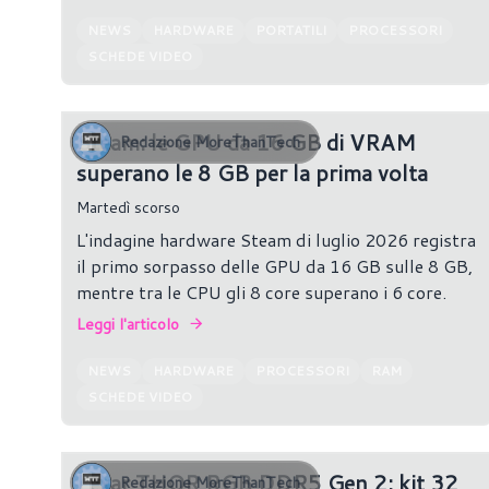
NEWS
HARDWARE
PORTATILI
PROCESSORI
SCHEDE VIDEO
Steam: le GPU da 16 GB di VRAM
Redazione MoreThanTech
superano le 8 GB per la prima volta
Martedì scorso
L'indagine hardware Steam di luglio 2026 registra
il primo sorpasso delle GPU da 16 GB sulle 8 GB,
mentre tra le CPU gli 8 core superano i 6 core.
Leggi l'articolo
NEWS
HARDWARE
PROCESSORI
RAM
SCHEDE VIDEO
Lexar THOR RGB DDR5 Gen 2: kit 32
Redazione MoreThanTech