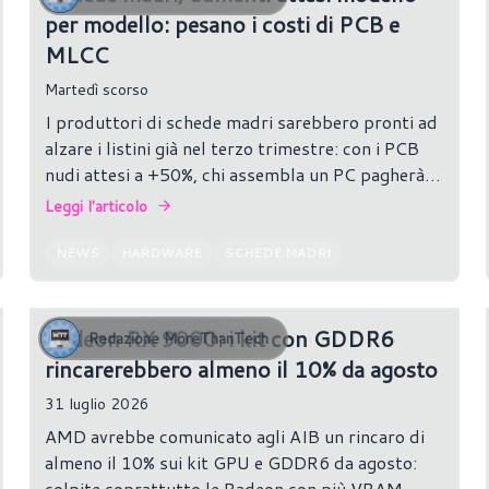
per modello: pesano i costi di PCB e
MLCC
Martedì scorso
I produttori di schede madri sarebbero pronti ad
alzare i listini già nel terzo trimestre: con i PCB
nudi attesi a +50%, chi assembla un PC pagherà di
più.
Leggi l'articolo
NEWS
HARDWARE
SCHEDE MADRI
Radeon RX 9000: i kit con GDDR6
Redazione MoreThanTech
rincarerebbero almeno il 10% da agosto
31 luglio 2026
AMD avrebbe comunicato agli AIB un rincaro di
almeno il 10% sui kit GPU e GDDR6 da agosto:
colpite soprattutto le Radeon con più VRAM,