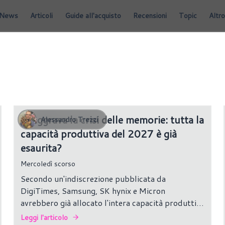
News
Articoli
Guide all'acquisto
Recensioni
Topic
Altro
Si aggrava la crisi delle memorie: tutta la
Alessandro Trezzi
capacità produttiva del 2027 è già
esaurita?
Mercoledì scorso
Secondo un'indiscrezione pubblicata da
DigiTimes, Samsung, SK hynix e Micron
avrebbero già allocato l'intera capacità produttiva
di DRAM e HBM prevista per il 2027, senza
Leggi l'articolo