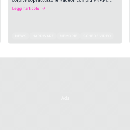
come la RX 9070 XT.
Leggi l'articolo
NEWS
HARDWARE
MEMORIE
SCHEDE VIDEO
Ads