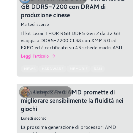
GB DDR5-7200 con DRAM di
produzione cinese
Martedì scorso
Il kit Lexar THOR RGB DDR5 Gen 2 da 32 GB
viaggia a DDR5-7200 CL38 con XMP 3.0 ed
EXPO ed è certificato su 43 schede madri ASUS e
MSI Z890, B860 e B850.
Leggi l'articolo
NEWS
HARDWARE
MEMORIE
RAM
Con i chip Zen 6 AMD promette di
Alessandro Trezzi
migliorare sensibilmente la fluidità nei
giochi
Lunedì scorso
La prossima generazione di processori AMD