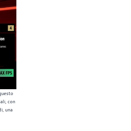
 questo
ali, con
di, una