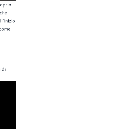
roprio
iche
l’inizio
 come
 di