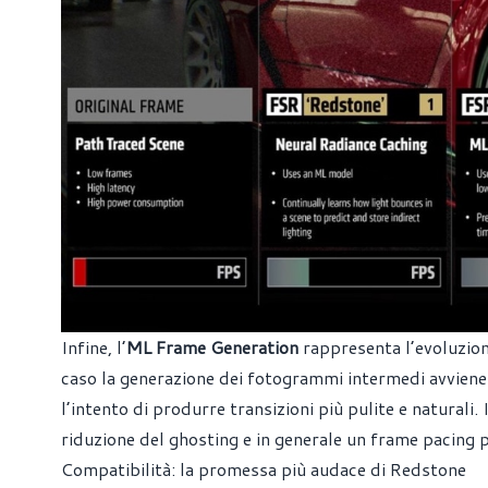
Infine, l’
ML Frame Generation
rappresenta l’evoluzion
caso la generazione dei fotogrammi intermedi avviene 
l’intento di produrre transizioni più pulite e naturali.
riduzione del ghosting e in generale un frame pacing p
Compatibilità: la promessa più audace di Redstone