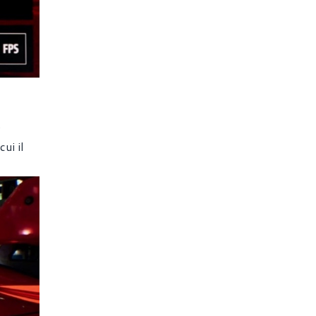
e
ui il