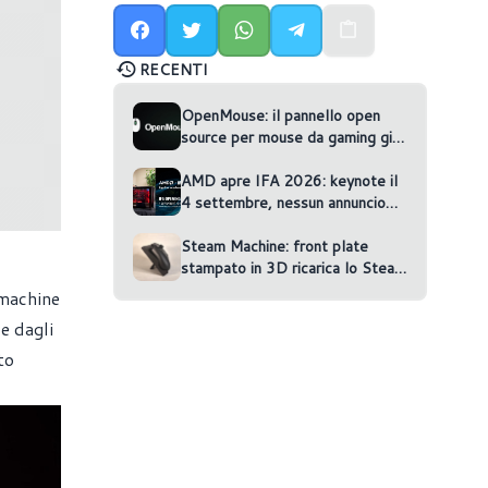
RECENTI
OpenMouse: il pannello open
source per mouse da gaming gira
nel browser
AMD apre IFA 2026: keynote il
4 settembre, nessun annuncio
confermato
Steam Machine: front plate
stampato in 3D ricarica lo Steam
Controller
 machine
e dagli
to