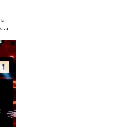
lla
siva