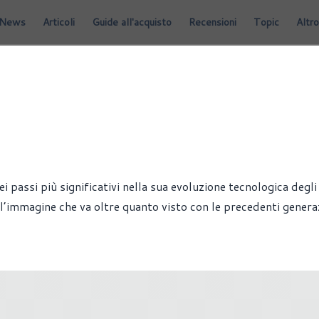
News
Articoli
Guide all'acquisto
Recensioni
Topic
Altro
assi più significativi nella sua evoluzione tecnologica degli
l’immagine che va oltre quanto visto con le precedenti generaz