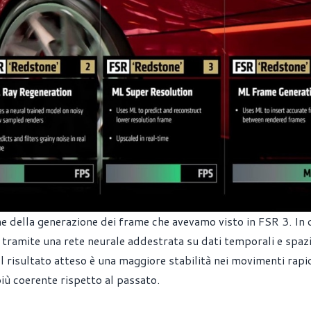
e della generazione dei frame che avevamo visto in FSR 3. In
tramite una rete neurale addestrata su dati temporali e spazi
 Il risultato atteso è una maggiore stabilità nei movimenti rapi
iù coerente rispetto al passato.