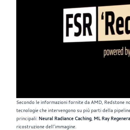
Secondo le informazioni fornite da AMD, Redstone no
tecnologie che intervengono su più parti della pipelin
principali:
Neural Radiance Caching
,
ML Ray Regenera
ricostruzione dell’immagine.