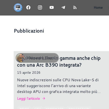
Home
Pubblicazioni
PROCESSORI
Intel Nova Lake: in gamma anche chip
Alessandro Trezzi
con una Arc B390 integrata?
15 aprile 2026
Nuove indiscrezioni sulle CPU Nova Lake-S di
Intel suggeriscono l’arrivo di una variante
desktop APU con grafica integrata molto più
potente del previsto.
Leggi l'articolo
NEWS
CPU
HARDWARE
PROCESSORI