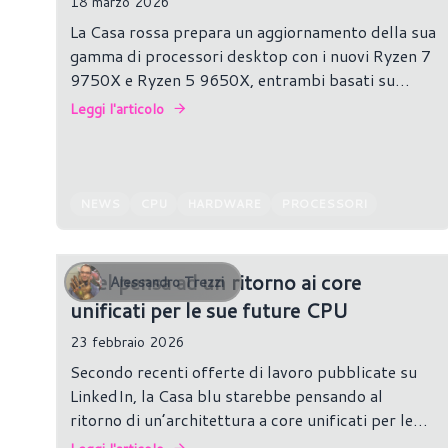
18 marzo 2026
La Casa rossa prepara un aggiornamento della sua
gamma di processori desktop con i nuovi Ryzen 7
9750X e Ryzen 5 9650X, entrambi basati su
architettura Zen 5 senza 3D V-Cache e dotati di
Leggi l'articolo
32 MB di cache L3.
NEWS
CPU
HARDWARE
PROCESSORI
Intel pensa ad un ritorno ai core
Alessandro Trezzi
unificati per le sue future CPU
23 febbraio 2026
Secondo recenti offerte di lavoro pubblicate su
LinkedIn, la Casa blu starebbe pensando al
ritorno di un’architettura a core unificati per le
sue future CPU, un possibile cambio di direzione