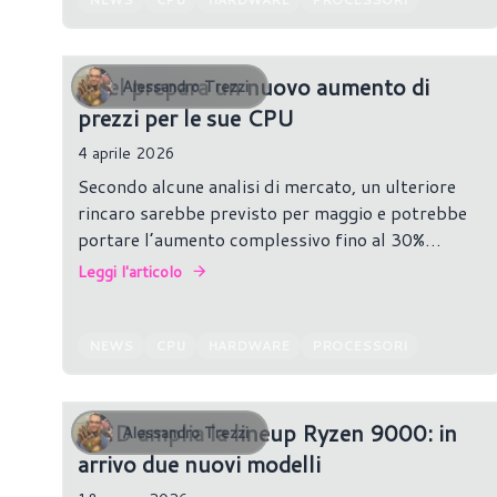
Intel prepara un nuovo aumento di
Alessandro Trezzi
prezzi per le sue CPU
4 aprile 2026
Secondo alcune analisi di mercato, un ulteriore
rincaro sarebbe previsto per maggio e potrebbe
portare l’aumento complessivo fino al 30%
rispetto ai prezzi del 2025, coinvolgendo l’intero
Leggi l'articolo
portafoglio prodotti.
NEWS
CPU
HARDWARE
PROCESSORI
AMD amplia la lineup Ryzen 9000: in
Alessandro Trezzi
arrivo due nuovi modelli