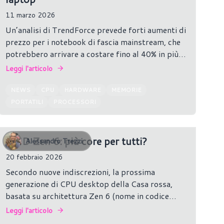
11 marzo 2026
Un’analisi di TrendForce prevede forti aumenti di
prezzo per i notebook di fascia mainstream, che
potrebbero arrivare a costare fino al 40% in più
nei prossimi anni, a causa della crisi delle
Leggi l'articolo
memorie e delle difficoltà nella produzione di
CPU.
NEWS
CPU
HARDWARE
MEMORIE
PORTATILI
PROCESSORI
AMD Zen 6: più core per tutti?
Alessandro Trezzi
20 febbraio 2026
Secondo nuove indiscrezioni, la prossima
generazione di CPU desktop della Casa rossa,
basata su architettura Zen 6 (nome in codice
Olympic Ridge), potrebbe offrire una gamma più
Leggi l'articolo
ampia di configurazioni di core rispetto al