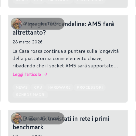
AM4 spegne 10 candeline: AM5 farà
Alessandro Trezzi
altrettanto?
28 marzo 2026
La Casa rossa continua a puntare sulla longevità
della piattaforma come elemento chiave,
ribadendo che il socket AM5 sarà supportato
almeno fino al 2027 ed oltre.
Leggi l'articolo
NEWS
CPU
HARDWARE
PROCESSORI
SCHEDE MADRI
AMD Zen 6: avvistati in rete i primi
Alessandro Trezzi
benchmark