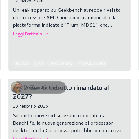
17 marzo 2026
Un leak apparso su Geekbench avrebbe rivelato
un processore AMD non ancora annunciato: la
piattaforma indicata è “Plum-MDS1”, che
rimanda alla futura famiglia di APU mobile
Leggi l'articolo
Medusa Point basata su architettura Zen 6.
NEWS
CPU
HARDWARE
PROCESSORI
AMD Zen 6: debutto rimandato al
Alessandro Trezzi
2027?
23 febbraio 2026
Secondo nuove indiscrezioni riportate da
Benchlife, la nuova generazione di processori
desktop della Casa rossa potrebbero non arrivare
nel corso di quest'anno come previsto, ma slittare