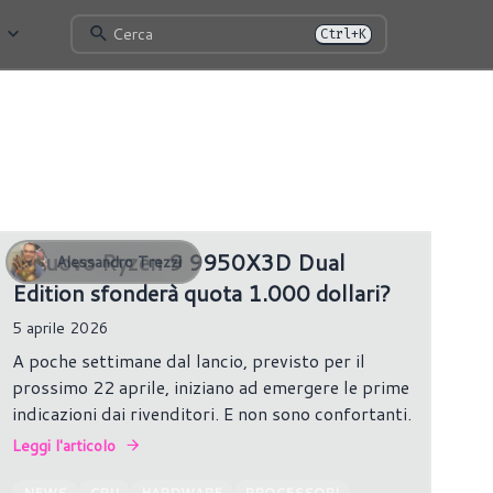
Cerca
Ctrl+K
448 risultati
Il nuovo Ryzen 9 9950X3D Dual
Alessandro Trezzi
Edition sfonderà quota 1.000 dollari?
5 aprile 2026
A poche settimane dal lancio, previsto per il
prossimo 22 aprile, iniziano ad emergere le prime
indicazioni dai rivenditori. E non sono confortanti.
Leggi l'articolo
NEWS
CPU
HARDWARE
PROCESSORI