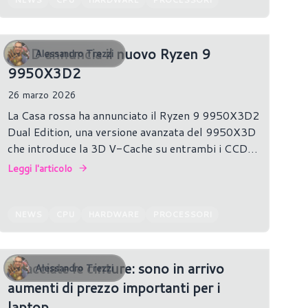
AMD annuncia il nuovo Ryzen 9
Alessandro Trezzi
9950X3D2
26 marzo 2026
La Casa rossa ha annunciato il Ryzen 9 9950X3D2
Dual Edition, una versione avanzata del 9950X3D
che introduce la 3D V-Cache su entrambi i CCD.
Basato su architettura Zen 5, offre 16 core e 32
Leggi l'articolo
thread con un totale di 192 MB di cache L3,
migliorando soprattutto le prestazioni in ambito
gaming grazie alla maggiore disponibilità di cache
NEWS
CPU
HARDWARE
PROCESSORI
su tutti i core.
Allacciate le cinture: sono in arrivo
Alessandro Trezzi
aumenti di prezzo importanti per i
laptop