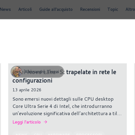
News
Articoli
Guide all'acquisto
Recensioni
Topic
Altro
Intel Nova Lake-S: trapelate in rete le
Alessandro Trezzi
configurazioni
13 aprile 2026
Sono emersi nuovi dettagli sulle CPU desktop
Core Ultra Serie 4 di Intel, che introdurranno
un’evoluzione significativa dell’architettura a tile
già vista nelle generazioni precedenti.
Leggi l'articolo
NEWS
CPU
HARDWARE
PROCESSORI