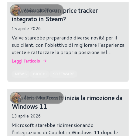
Valve: in arrivo un price tracker
Alessandro Trezzi
integrato in Steam?
15 aprile 2026
Valve starebbe preparando diverse novità per il
suo client, con l’obiettivo di migliorare l’esperienza
utente e rafforzare la propria posizione nel
mercato PC.
Leggi l'articolo
NEWS
GIOCHI
SOFTWARE
Copilot: Microsoft inizia la rimozione da
Alessandro Trezzi
Windows 11
13 aprile 2026
Microsoft starebbe ridimensionando
l’integrazione di Copilot in Windows 11 dopo le