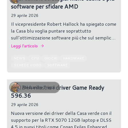
software per sfidare AMD
29 aprile 2026
Il vicepresidente Robert Hallock ha spiegato come
la Casa blu voglia puntare soprattutto
sull’ottimizzazione software più che sul semplice
aumento di core o cache: dal suo punto di vista
Leggi l'articolo
molti utenti sottovalutano quanto il software
influenzi davvero le prestazioni nei titoli moderni.
NEWS
CPU
GIOCHI
HARDWARE
SCHEDE VIDEO
SOFTWARE
NVIDIA rilascia i driver Game Ready
Alessandro Trezzi
596.36
29 aprile 2026
Nuova versione dei driver della Casa verde con il
supporto per la RTX 5070 12GB laptop e DLSS
4.5 in nuovi titoli come Conan Exiles Enhanced.