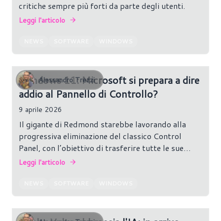
critiche sempre più forti da parte degli utenti.
Leggi l'articolo
NEWS
SOFTWARE
WINDOWS
Windows 11: Microsoft si prepara a dire
Alessandro Trezzi
addio al Pannello di Controllo?
9 aprile 2026
Il gigante di Redmond starebbe lavorando alla
progressiva eliminazione del classico Control
Panel, con l’obiettivo di trasferire tutte le sue
funzionalità nella più moderna app Impostazioni di
Leggi l'articolo
Windows 11.
NEWS
SOFTWARE
WINDOWS