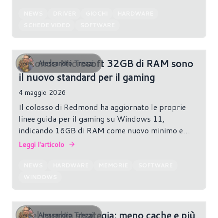
NEWS
DRIVER
GIOCHI
HARDWARE
SCHEDE VIDEO
SOFTWARE
Secondo Microsoft 32GB di RAM sono
Alessandro Trezzi
il nuovo standard per il gaming
4 maggio 2026
Il colosso di Redmond ha aggiornato le proprie
linee guida per il gaming su Windows 11,
indicando 16GB di RAM come nuovo minimo e
32GB come configurazione “senza pensieri”.
Leggi l'articolo
NEWS
HARDWARE
MEMORIE
SOFTWARE
WINDOWS
Intel cambia strategia: meno cache e più
Alessandro Trezzi