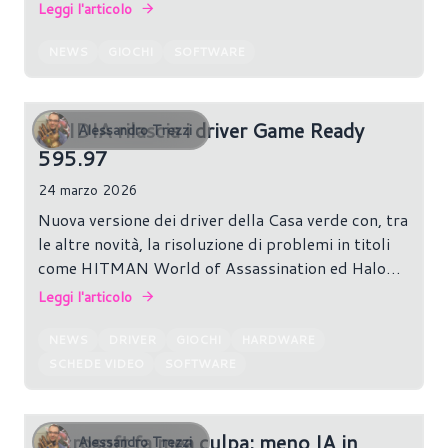
ancora di acquistare un gioco.
Leggi l'articolo
NEWS
GIOCHI
SOFTWARE
NVIDIA rilascia i driver Game Ready
Alessandro Trezzi
595.97
24 marzo 2026
Nuova versione dei driver della Casa verde con, tra
le altre novità, la risoluzione di problemi in titoli
come HITMAN World of Assassination ed Halo
Infinite.
Leggi l'articolo
NEWS
DRIVER
GIOCHI
HARDWARE
SCHEDE VIDEO
SOFTWARE
Microsoft fa mea culpa: meno IA in
Alessandro Trezzi