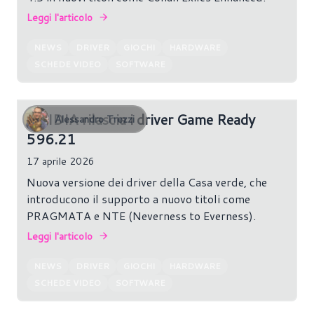
Leggi l'articolo
NEWS
DRIVER
GIOCHI
HARDWARE
SCHEDE VIDEO
SOFTWARE
NVIDIA rilascia i driver Game Ready
Alessandro Trezzi
596.21
17 aprile 2026
Nuova versione dei driver della Casa verde, che
introducono il supporto a nuovo titoli come
PRAGMATA e NTE (Neverness to Everness).
Leggi l'articolo
NEWS
DRIVER
GIOCHI
HARDWARE
SCHEDE VIDEO
SOFTWARE