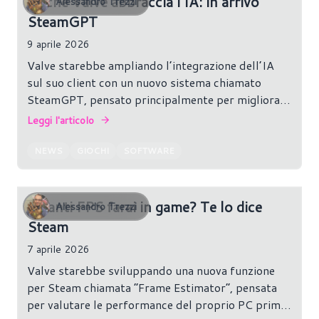
Anche Valve abbraccia l'IA: in arrivo
Alessandro Trezzi
SteamGPT
9 aprile 2026
Valve starebbe ampliando l’integrazione dell’IA
sul suo client con un nuovo sistema chiamato
SteamGPT, pensato principalmente per migliorare
il supporto clienti.
Leggi l'articolo
NEWS
GIOCHI
SOFTWARE
Quanti FPS farai in game? Te lo dice
Alessandro Trezzi
Steam
7 aprile 2026
Valve starebbe sviluppando una nuova funzione
per Steam chiamata “Frame Estimator”, pensata
per valutare le performance del proprio PC prima