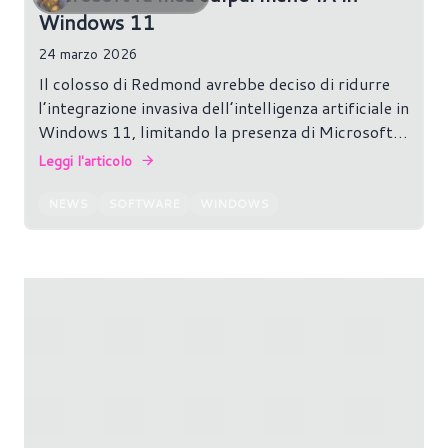
Windows 11
24 marzo 2026
Il colosso di Redmond avrebbe deciso di ridurre
l’integrazione invasiva dell’intelligenza artificiale in
Windows 11, limitando la presenza di Microsoft
Copilot in app ed interfacce di sistema per
Leggi l'articolo
contrastare il bloating IA.
NEWS
SOFTWARE
WINDOWS