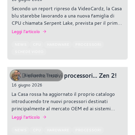
Secondo un report ripreso da VideoCardz, la Casa
blu starebbe lavorando a una nuova famiglia di
CPU chiamata Serpent Lake, prevista per il primo
trimestre del 2028. Questi chip combinerebbero
Leggi l'articolo
core CPU Intel con un tile grafico sviluppato da
NVIDIA, offrendo funzionalità avanzate per
NEWS
CPU
HARDWARE
PROCESSORI
gaming, IA e tecnologie RTX come ray tracing e
SCHEDE VIDEO
DLSS.
AMD sforna nuovi processori... Zen 2!
Alessandro Trezzi
16 giugno 2026
La Casa rossa ha aggiornato il proprio catalogo
introducendo tre nuovi processori destinati
principalmente al mercato OEM ed ai sistemi
economici: Ryzen 7 4700LE, Ryzen 5 3501U e
Leggi l'articolo
Ryzen 3 3100U. Nonostante la novità
commerciale, si tratta in realtà di chip basati su
NEWS
CPU
HARDWARE
PROCESSORI