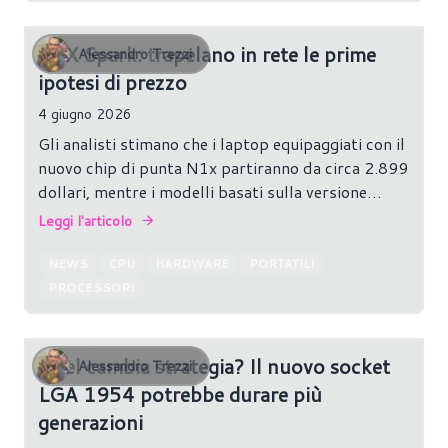
RTX Spark: trapelano in rete le prime
Alessandro Trezzi
ipotesi di prezzo
4 giugno 2026
Gli analisti stimano che i laptop equipaggiati con il
nuovo chip di punta N1x partiranno da circa 2.899
dollari, mentre i modelli basati sulla versione
standard N1 dovrebbero avere un prezzo iniziale
Leggi l'articolo
di circa 1.799 dollari. Le configurazioni più
avanzate, con fino a 128GB di memoria unificata e
NEWS
CPU
HARDWARE
PORTATILI
SSD multi-terabyte, potrebbero superare
PROCESSORI
ampiamente queste cifre.
Intel cambia strategia? Il nuovo socket
Alessandro Trezzi
LGA 1954 potrebbe durare più
generazioni