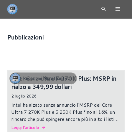
Pubblicazioni
CPU
486 risultati
Intel Core Ultra 7 270K Plus: MSRP in
Redazione MoreThanTech
rialzo a 349,99 dollari
2 luglio 2026
Intel ha alzato senza annuncio l'MSRP dei Core
Ultra 7 270K Plus e 5 250K Plus fino al 16%, un
rincaro che può spingere ancora più in alto i listini
retail.
Leggi l'articolo