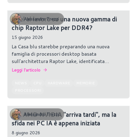
architetture piuttosto datate, con Zen+ risalente
al 2018 e Zen 2 al 2019.
Intel al lavoro su una nuova gamma di
Alessandro Trezzi
chip Raptor Lake per DDR4?
15 giugno 2026
La Casa blu starebbe preparando una nuova
famiglia di processori desktop basata
sull'architettura Raptor Lake, identificata
internamente con il nome in codice "Raptor Lake
Leggi l'articolo
Next". Secondo le indiscrezioni diffuse dal leaker
JayKihn, questi chip nascerebbero per offrire una
NEWS
CPU
HARDWARE
MEMORIE
soluzione agli utenti ancora legati alle memorie
PROCESSORI
DDR4, in un momento in cui i prezzi delle DDR5
continuano a rimanere particolarmente elevati.
Per AMD NVIDIA ''arriva tardi", ma la
Alessandro Trezzi
sfida nei PC IA è appena iniziata
8 giugno 2026