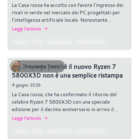
La Casa rossa ha accolto con favore l'ingresso dei
rivali in verde nel mercato dei PC progettati per
l'intelligenza artificiale locale. Nonostante
l'annuncio della piattaforma RTX Spark al
Leggi l'articolo
Computex 2026, AMD sostiene però di avere già
maturato un vantaggio significativo in questo
NEWS
CPU
HARDWARE
PROCESSORI
segmento, grazie alle proprie APU Strix Halo.
AMD spiega perché il nuovo Ryzen 7
Alessandro Trezzi
5800X3D non è una semplice ristampa
4 giugno 2026
La Casa rossa, che ha confermato il ritorno del
celebre Ryzen 7 5800X3D con una speciale
edizione per il decimo anniversario in arrivo il
prossimo 25 giugno a partire da 349 dollari, indica
Leggi l'articolo
come riportare sul mercato uno dei processori
gaming più apprezzati degli ultimi anni si sia
NEWS
CPU
HARDWARE
PROCESSORI
rivelato più complesso del previsto.