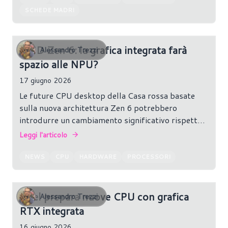
SCHEDE MADRI
AMD Zen 6: la grafica integrata farà
Alessandro Trezzi
spazio alle NPU?
17 giugno 2026
Le future CPU desktop della Casa rossa basate
sulla nuova architettura Zen 6 potrebbero
introdurre un cambiamento significativo rispetto
alle attuali generazioni di chip Ryzen.
Leggi l'articolo
NEWS
CPU
HARDWARE
PROCESSORI
Intel prepara nuove CPU con grafica
Alessandro Trezzi
RTX integrata
16 giugno 2026