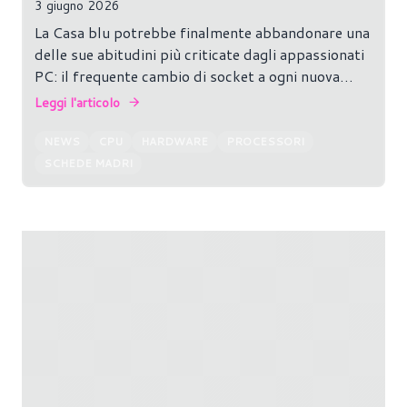
3 giugno 2026
La Casa blu potrebbe finalmente abbandonare una
delle sue abitudini più criticate dagli appassionati
PC: il frequente cambio di socket a ogni nuova
generazione di processori.
Leggi l'articolo
NEWS
CPU
HARDWARE
PROCESSORI
SCHEDE MADRI