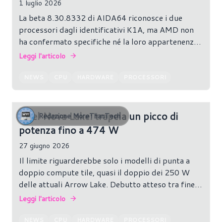
1 luglio 2026
La beta 8.30.8332 di AIDA64 riconosce i due
processori dagli identificativi K1A, ma AMD non
ha confermato specifiche né la loro appartenenza
a Zen 6.
Leggi l'articolo
NEWS
CPU
HARDWARE
PROCESSORI
Intel Nova Lake: trapela un picco di
Redazione MoreThanTech
potenza fino a 474 W
27 giugno 2026
Il limite riguarderebbe solo i modelli di punta a
doppio compute tile, quasi il doppio dei 250 W
delle attuali Arrow Lake. Debutto atteso tra fine
2026 e inizio 2027.
Leggi l'articolo
NEWS
CPU
HARDWARE
PROCESSORI