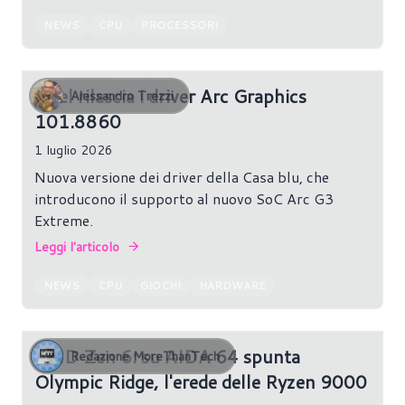
NEWS
CPU
PROCESSORI
Intel rilascia i driver Arc Graphics
Alessandro Trezzi
101.8860
1 luglio 2026
Nuova versione dei driver della Casa blu, che
introducono il supporto al nuovo SoC Arc G3
Extreme.
Leggi l'articolo
NEWS
CPU
GIOCHI
HARDWARE
AMD Zen 6: su AIDA 64 spunta
Redazione MoreThanTech
Olympic Ridge, l'erede delle Ryzen 9000