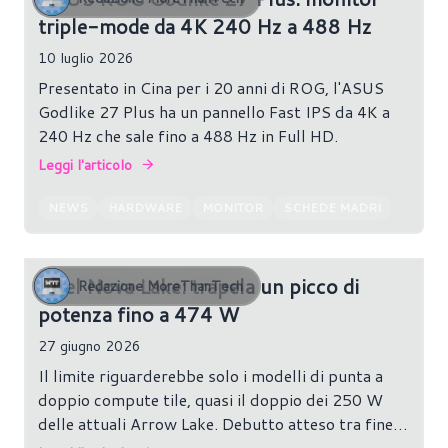
triple-mode da 4K 240 Hz a 488 Hz
10 luglio 2026
Presentato in Cina per i 20 anni di ROG, l'ASUS
Godlike 27 Plus ha un pannello Fast IPS da 4K a
240 Hz che sale fino a 488 Hz in Full HD.
Leggi l'articolo
NEWS
HARDWARE
MONITOR
SCHEDE MADRI
Intel Nova Lake: trapela un picco di
Redazione MoreThanTech
potenza fino a 474 W
27 giugno 2026
Il limite riguarderebbe solo i modelli di punta a
doppio compute tile, quasi il doppio dei 250 W
delle attuali Arrow Lake. Debutto atteso tra fine
2026 e inizio 2027.