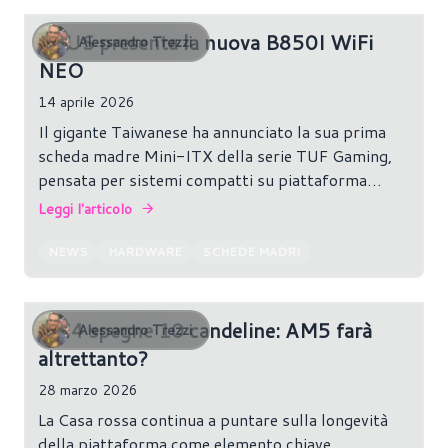
ASUS presenta la nuova B850I WiFi
Alessandro Trezzi
NEO
14 aprile 2026
Il gigante Taiwanese ha annunciato la sua prima
scheda madre Mini-ITX della serie TUF Gaming,
pensata per sistemi compatti su piattaforma
AM5.
Leggi l'articolo
NEWS
HARDWARE
SCHEDE MADRI
AM4 spegne 10 candeline: AM5 farà
Alessandro Trezzi
altrettanto?
28 marzo 2026
La Casa rossa continua a puntare sulla longevità
della piattaforma come elemento chiave,