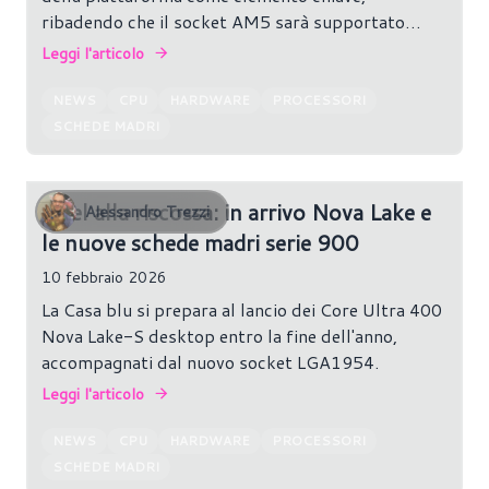
ribadendo che il socket AM5 sarà supportato
almeno fino al 2027 ed oltre.
Leggi l'articolo
NEWS
CPU
HARDWARE
PROCESSORI
SCHEDE MADRI
Intel alla riscossa: in arrivo Nova Lake e
Alessandro Trezzi
le nuove schede madri serie 900
10 febbraio 2026
La Casa blu si prepara al lancio dei Core Ultra 400
Nova Lake-S desktop entro la fine dell'anno,
accompagnati dal nuovo socket LGA1954.
Leggi l'articolo
NEWS
CPU
HARDWARE
PROCESSORI
SCHEDE MADRI