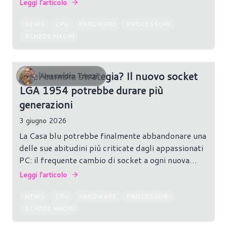
Leggi l'articolo
NEWS
CPU
HARDWARE
PROCESSORI
SCHEDE MADRI
Intel cambia strategia? Il nuovo socket
Alessandro Trezzi
LGA 1954 potrebbe durare più
generazioni
3 giugno 2026
La Casa blu potrebbe finalmente abbandonare una
delle sue abitudini più criticate dagli appassionati
PC: il frequente cambio di socket a ogni nuova
generazione di processori.
Leggi l'articolo
NEWS
CPU
HARDWARE
PROCESSORI
SCHEDE MADRI