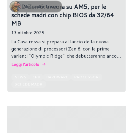
ampia.
AMD Zen 6: ancora su AM5, per le
Alessandro Trezzi
schede madri con chip BIOS da 32/64
MB
13 ottobre 2025
La Casa rossa si prepara al lancio della nuova
generazione di processori Zen 6, con le prime
varianti “Olympic Ridge”, che debutteranno ancora
sul socket AM5. L’azienda mantiene così la
Leggi l'articolo
promessa di garantire compatibilità tra più
generazioni di CPU sulla stessa piattaforma: le
NEWS
CPU
HARDWARE
PROCESSORI
moderne schede madri, però, stanno passando da
SCHEDE MADRI
chip BIOS da 32 MB a versioni da 64 MB per
poter contenere i microcodici di più processori,
esigenza che diventa sempre più critica man mano
che il numero di generazioni supportate cresce. In
passato, alcuni produttori avevano già sacrificato
la compatibilità con CPU più vecchie per fare