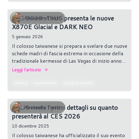
CES 2026: ASUS presenta le nuove
Alessandro Trezzi
X870E Glacial e DARK NEO
5 gennaio 2026
Il colosso taiwanese si prepara a svelare due nuove
schede madri di fascia estrema in occasione della
tradizionale kermesse di Las Vegas di inizio anno:
arrivano le ROG Crosshair X870E Glacial e
Leggi l'articolo
Crosshair X870E DARK HERO. I teaser ufficiali
confermano che si tratta dei nuovi modelli di
NEWS
HARDWARE
SCHEDE MADRI
punta della lineup ROG dedicata alla piattaforma
AM5.
ASUS rivela i primi dettagli su quanto
Alessandro Trezzi
presenterà al CES 2026
10 dicembre 2025
Il colosso taiwanese ha ufficializzato il suo evento