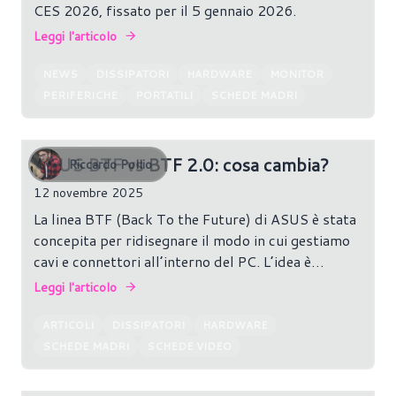
CES 2026, fissato per il 5 gennaio 2026.
Leggi l'articolo
NEWS
DISSIPATORI
HARDWARE
MONITOR
PERIFERICHE
PORTATILI
SCHEDE MADRI
ASUS BTF vs BTF 2.0: cosa cambia?
Riccardo Pollio
12 novembre 2025
La linea BTF (Back To the Future) di ASUS è stata
concepita per ridisegnare il modo in cui gestiamo
cavi e connettori all’interno del PC. L’idea è
semplice: nascondere tutto il cablaggio nella parte
Leggi l'articolo
posteriore della scheda madre, ottenendo un
assemblaggio più pulito e ordinato. Con la seconda
ARTICOLI
DISSIPATORI
HARDWARE
generazione, **BTF 2.0**, l’azienda ha aggiornato
SCHEDE MADRI
SCHEDE VIDEO
il progetto introducendo un connettore di
alimentazione più potente e una compatibilità più