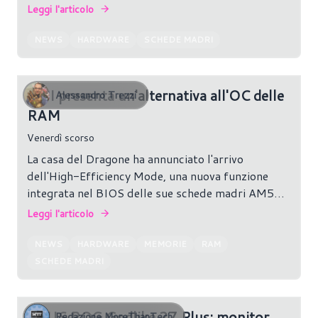
più.
Leggi l'articolo
NEWS
HARDWARE
SCHEDE MADRI
MSI presenta un'alternativa all'OC delle
Alessandro Trezzi
RAM
Venerdì scorso
La casa del Dragone ha annunciato l'arrivo
dell'High-Efficiency Mode, una nuova funzione
integrata nel BIOS delle sue schede madri AM5
che promette di ridurre la latenza delle memorie
Leggi l'articolo
DDR5 AMD EXPO standard senza richiedere
l'acquisto dei più costosi moduli EXPO Ultra Low
NEWS
HARDWARE
MEMORIE
RAM
Latency (ULL). La funzione è disponibile tramite
SCHEDE MADRI
l'ultima versione di Click BIOS X.
ASUS ROG Godlike 27 Plus: monitor
Redazione MoreThanTech