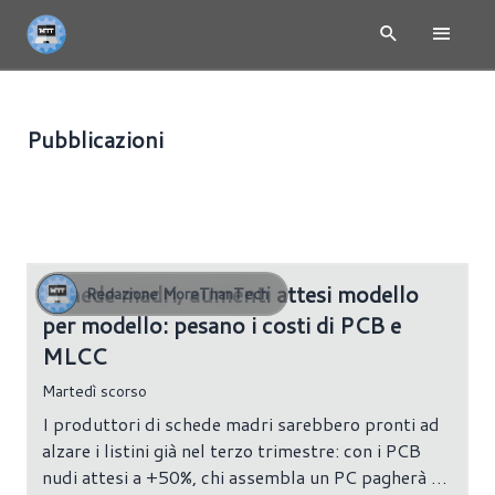
Pubblicazioni
SCHEDE MADRI
224 risultati
Schede madri, aumenti attesi modello
Redazione MoreThanTech
per modello: pesano i costi di PCB e
MLCC
Martedì scorso
I produttori di schede madri sarebbero pronti ad
alzare i listini già nel terzo trimestre: con i PCB
nudi attesi a +50%, chi assembla un PC pagherà di