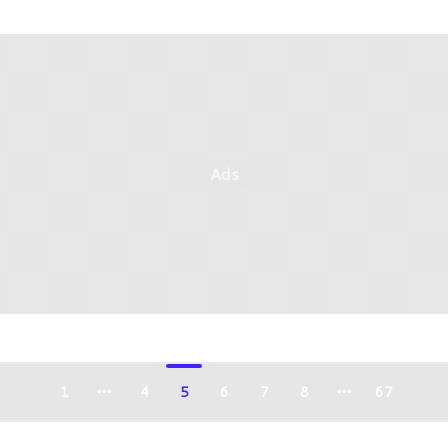
Ads
1
4
5
6
7
8
67