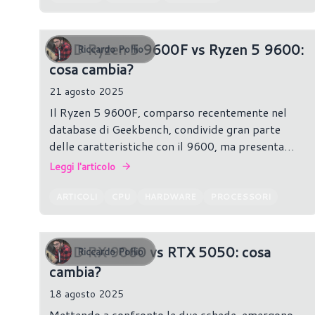
AMD Ryzen 5 9600F vs Ryzen 5 9600:
Riccardo Pollio
cosa cambia?
21 agosto 2025
Il Ryzen 5 9600F, comparso recentemente nel
database di Geekbench, condivide gran parte
delle caratteristiche con il 9600, ma presenta
alcune differenze chiave, come l’assenza della
Leggi l'articolo
grafica integrata e un boost clock leggermente
inferiore.
ARTICOLI
CPU
HARDWARE
PROCESSORI
AMD RX 9060 vs RTX 5050: cosa
Riccardo Pollio
cambia?
18 agosto 2025
Mettendo a confronto le due schede, emergono