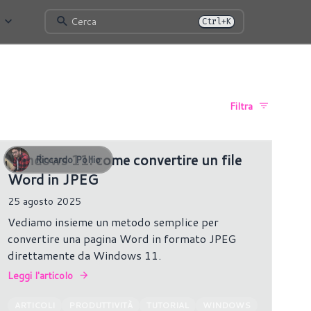
Cerca
Ctrl+K
Filtra
Windows 11: come convertire un file
Riccardo Pollio
Word in JPEG
25 agosto 2025
Vediamo insieme un metodo semplice per
convertire una pagina Word in formato JPEG
direttamente da Windows 11.
Leggi l'articolo
ARTICOLI
PRODUTTIVITÀ
TUTORIAL
WINDOWS