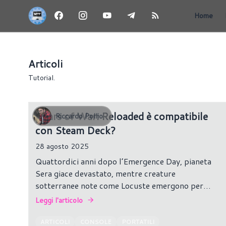
Home
Articoli
Tutorial.
Gears of War: Reloaded è compatibile
Riccardo Pollio
con Steam Deck?
28 agosto 2025
Quattordici anni dopo l’Emergence Day, pianeta
Sera giace devastato, mentre creature
sotterranee note come Locuste emergono per
sterminare l’umanità.
Leggi l'articolo
ARTICOLI
CONSOLE
PORTATILI