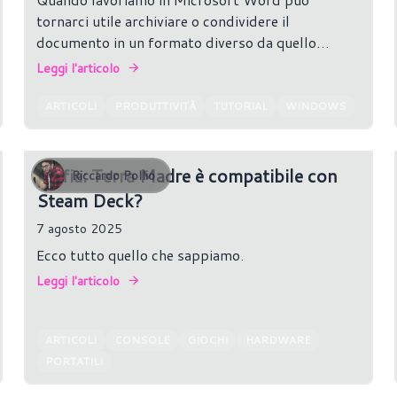
tornarci utile archiviare o condividere il
documento in un formato diverso da quello
nativo, così da adattarlo meglio all’uso che ne
Leggi l'articolo
vogliamo fare.
ARTICOLI
PRODUTTIVITÀ
TUTORIAL
WINDOWS
Mafia: Terra Madre è compatibile con
Riccardo Pollio
Steam Deck?
7 agosto 2025
Ecco tutto quello che sappiamo.
Leggi l'articolo
ARTICOLI
CONSOLE
GIOCHI
HARDWARE
PORTATILI