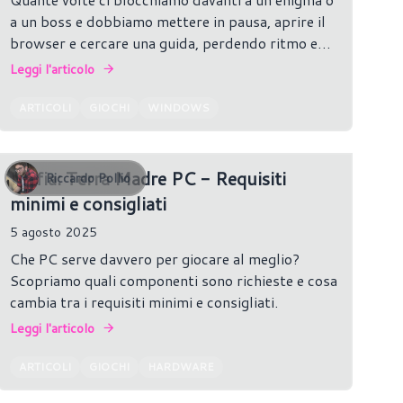
a un boss e dobbiamo mettere in pausa, aprire il
browser e cercare una guida, perdendo ritmo e
concentrazione?
Leggi l'articolo
ARTICOLI
GIOCHI
WINDOWS
Mafia: Terra Madre PC - Requisiti
Riccardo Pollio
minimi e consigliati
5 agosto 2025
Che PC serve davvero per giocare al meglio?
Scopriamo quali componenti sono richieste e cosa
cambia tra i requisiti minimi e consigliati.
Leggi l'articolo
ARTICOLI
GIOCHI
HARDWARE