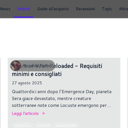
News
Articoli
Guide all'acquisto
Recensioni
Topic
Altro
Gears of War: Reloaded - Requisiti
Riccardo Pollio
minimi e consigliati
27 agosto 2025
Quattordici anni dopo l’Emergence Day, pianeta
Sera giace devastato, mentre creature
sotterranee note come Locuste emergono per
sterminare l’umanità.
Leggi l'articolo
ARTICOLI
GIOCHI
HARDWARE