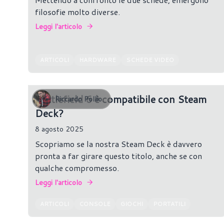
filosofie molto diverse.
Leggi l'articolo
ARTICOLI
HARDWARE
SCHEDE VIDEO
Battlefield 6 è compatibile con Steam
Riccardo Pollio
Deck?
8 agosto 2025
Scopriamo se la nostra Steam Deck è davvero
pronta a far girare questo titolo, anche se con
qualche compromesso.
Leggi l'articolo
ARTICOLI
CONSOLE
GIOCHI
PORTATILI