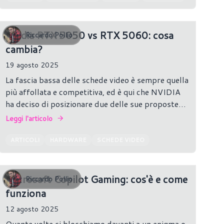
Nvidia RTX 5050 vs RTX 5060: cosa
Riccardo Pollio
cambia?
19 agosto 2025
La fascia bassa delle schede video è sempre quella
più affollata e competitiva, ed è qui che NVIDIA
ha deciso di posizionare due delle sue proposte
più recenti: GeForce RTX 5050 e GeForce RTX
Leggi l'articolo
5060.
ARTICOLI
HARDWARE
SCHEDE VIDEO
Microsoft Copilot Gaming: cos'è e come
Riccardo Pollio
funziona
12 agosto 2025
Quante volte ci blocchiamo davanti a un enigma o