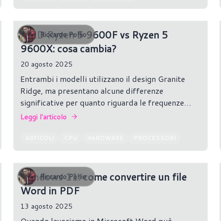
AMD Ryzen 5 9600F vs Ryzen 5
Riccardo Pollio
9600X: cosa cambia?
20 agosto 2025
Entrambi i modelli utilizzano il design Granite
Ridge, ma presentano alcune differenze
significative per quanto riguarda le frequenze
operative, il profilo energetico e la presenza della
Leggi l'articolo
grafica integrata.
ARTICOLI
CPU
HARDWARE
PROCESSORI
Windows 11: come convertire un file
Riccardo Pollio
Word in PDF
13 agosto 2025
Quando lavoriamo in Microsoft Word può