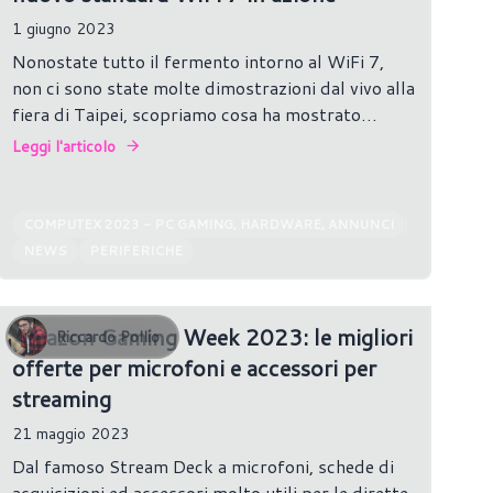
1 giugno 2023
Nonostate tutto il fermento intorno al WiFi 7,
non ci sono state molte dimostrazioni dal vivo alla
fiera di Taipei, scopriamo cosa ha mostrato
Realtek.
Leggi l'articolo
COMPUTEX 2023 - PC GAMING, HARDWARE, ANNUNCI
NEWS
PERIFERICHE
Amazon Gaming Week 2023: le migliori
Riccardo Pollio
offerte per microfoni e accessori per
streaming
21 maggio 2023
Dal famoso Stream Deck a microfoni, schede di
acquisizioni ed accessori molto utili per le dirette