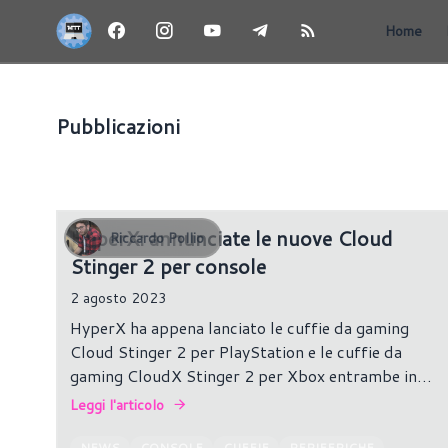
Home
Pubblicazioni
PERIFERICHE
HyperX: annunciate le nuove Cloud
Riccardo Pollio
Stinger 2 per console
2 agosto 2023
HyperX ha appena lanciato le cuffie da gaming
Cloud Stinger 2 per PlayStation e le cuffie da
gaming CloudX Stinger 2 per Xbox entrambe in
colorazione bianca.
Leggi l'articolo
NEWS
CONSOLE
CUFFIE
PERIFERICHE