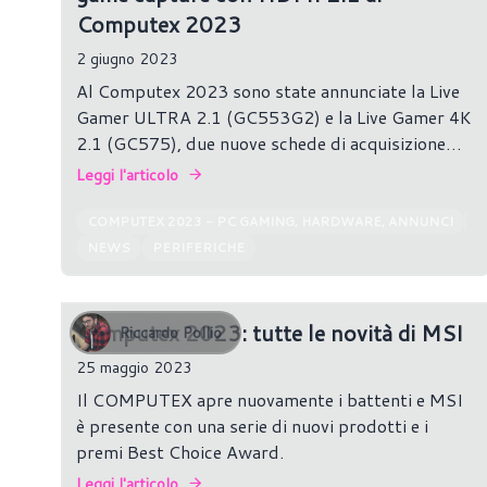
Computex 2023
2 giugno 2023
Al Computex 2023 sono state annunciate la Live
Gamer ULTRA 2.1 (GC553G2) e la Live Gamer 4K
2.1 (GC575), due nuove schede di acquisizione
giochi di AVerMedia che faranno parte del
Leggi l'articolo
portafoglio Live Gamer. Oltre a queste due
schede, AVerMedia ha esposto un'ampia selezione
COMPUTEX 2023 - PC GAMING, HARDWARE, ANNUNCI
di prodotti destinati alle aziende, ai consumatori
NEWS
PERIFERICHE
e ai mercati embedded.
Computex 2023: tutte le novità di MSI
Riccardo Pollio
25 maggio 2023
Il COMPUTEX apre nuovamente i battenti e MSI
è presente con una serie di nuovi prodotti e i
premi Best Choice Award.
Leggi l'articolo