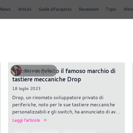
News
Articoli
Guide all'acquisto
Recensioni
Topic
Altro
Corsair: acquisito il famoso marchio di
Riccardo Pollio
tastiere meccaniche Drop
18 luglio 2023
Drop, un rinomato sviluppatore privato di
periferiche, noto per le sue tastiere meccaniche
personalizzabili e gli switch, ha annunciato di aver
raggiunto un accordo per cedere alcuni dei suoi
Leggi l'articolo
asset a CORSAIR.
NEWS
PERIFERICHE
PRESS RELEASE