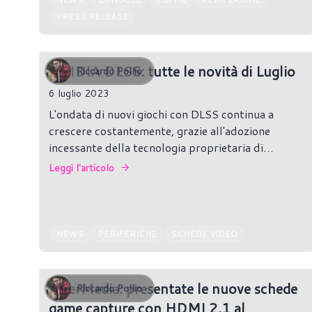
PRESS RELEASE
NVIDIA DLSS: tutte le novità di Luglio
Riccardo Pollio
6 luglio 2023
L'ondata di nuovi giochi con DLSS continua a
crescere costantemente, grazie all'adozione
incessante della tecnologia proprietaria di
NVIDIA.
Leggi l'articolo
NEWS
PERIFERICHE
SCHEDE VIDEO
AVerMedia: presentate le nuove schede
Riccardo Pollio
game capture con HDMI 2.1 al