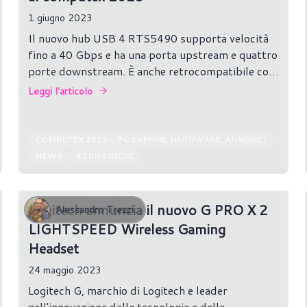
1 giugno 2023
Il nuovo hub USB 4 RTS5490 supporta velocità
fino a 40 Gbps e ha una porta upstream e quattro
porte downstream. È anche retrocompatibile con
Thunderbolt 3 e USB 3.2 Gen 2x2 (20 Gbps),
Leggi l'articolo
così come con standard USB più lenti.
COMPUTEX 2023 - PC GAMING, HARDWARE, ANNUNCI
NEWS
PERIFERICHE
Logitech annuncia il nuovo G PRO X 2
Alessandro Trezzi
LIGHTSPEED Wireless Gaming
Headset
24 maggio 2023
Logitech G, marchio di Logitech e leader
nell'innovazione delle tecnologie e delle