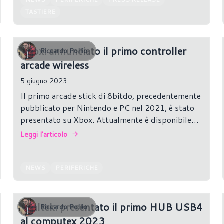
TASTIERE
Xbox: annunciato il primo controller
Riccardo Pollio
arcade wireless
5 giugno 2023
Il primo arcade stick di 8bitdo, precedentemente
pubblicato per Nintendo e PC nel 2021, è stato
presentato su Xbox. Attualmente è disponibile
per il pre-ordine e costerà 120$.
Leggi l'articolo
NEWS
PERIFERICHE
Realtek: presentato il primo HUB USB4
Riccardo Pollio
al computex 2023