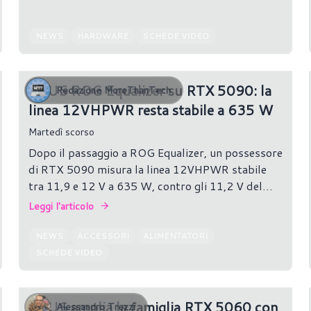
NEWS
HARDWARE
SCHEDE VIDEO
ASUS ROG Equalizer su RTX 5090: la
Redazione MoreThanTech
linea 12VHPWR resta stabile a 635 W
Martedì scorso
Dopo il passaggio a ROG Equalizer, un possessore
di RTX 5090 misura la linea 12VHPWR stabile
tra 11,9 e 12 V a 635 W, contro gli 11,2 V del
cavo originale.
Leggi l'articolo
NEWS
ACCESSORI
ALIMENTATORI
SCHEDE VIDEO
ASUS amplia la famiglia RTX 5060 con
Alessandro Trezzi