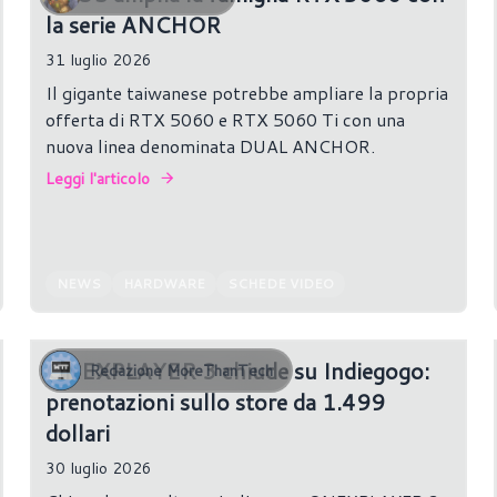
la serie ANCHOR
31 luglio 2026
Il gigante taiwanese potrebbe ampliare la propria
offerta di RTX 5060 e RTX 5060 Ti con una
nuova linea denominata DUAL ANCHOR.
Leggi l'articolo
NEWS
HARDWARE
SCHEDE VIDEO
ONEXPLAYER 3 chiude su Indiegogo:
Redazione MoreThanTech
prenotazioni sullo store da 1.499
dollari
30 luglio 2026