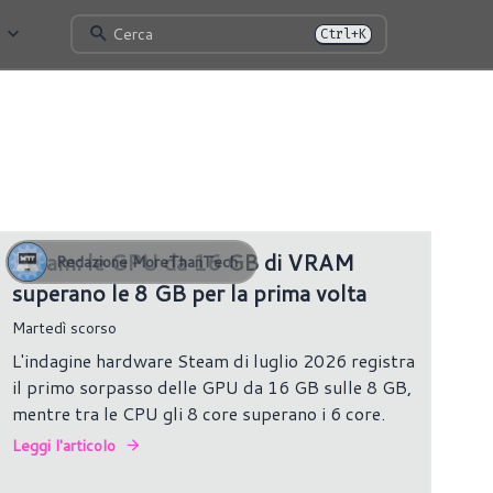
Cerca
Ctrl+K
1375 risultati
Steam: le GPU da 16 GB di VRAM
Redazione MoreThanTech
superano le 8 GB per la prima volta
Martedì scorso
L'indagine hardware Steam di luglio 2026 registra
il primo sorpasso delle GPU da 16 GB sulle 8 GB,
mentre tra le CPU gli 8 core superano i 6 core.
Leggi l'articolo