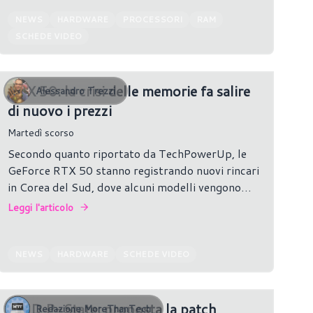
NEWS
HARDWARE
PROCESSORI
RAM
SCHEDE VIDEO
RTX 50: la crisi delle memorie fa salire
Alessandro Trezzi
di nuovo i prezzi
Martedì scorso
Secondo quanto riportato da TechPowerUp, le
GeForce RTX 50 stanno registrando nuovi rincari
in Corea del Sud, dove alcuni modelli vengono
venduti a prezzi superiori fino al 30% rispetto ai
Leggi l'articolo
listini precedenti.
NEWS
HARDWARE
SCHEDE VIDEO
AMD P-State: proposta la patch
Redazione MoreThanTech