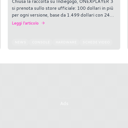
Chiusa la raccolta su Indiegogo, ONEXPLAYER 3
si prenota sullo store ufficiale: 100 dollari in più
per ogni versione, base da 1.499 dollari con 24
GB.
Leggi l'articolo
NEWS
CONSOLE
HARDWARE
SCHEDE VIDEO
Ads